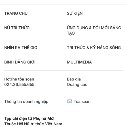
TRANG CHỦ
SỰ KIỆN
NỮ TRÍ THỨC
ỨNG DỤNG & ĐỔI MỚI SÁNG
TẠO
NHÌN RA THẾ GIỚI
TRI THỨC & KỸ NĂNG SỐNG
BÌNH ĐẲNG GIỚI
MULTIMEDIA
Hotline tòa soạn
Báo giá
024.36.555.655
Quảng cáo
Thông tin doanh nghiệp
Tòa soạn
Tạp chí điện tử Phụ nữ Mới
Thuộc Hội Nữ trí thức Việt Nam