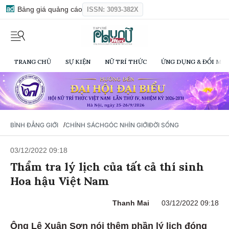
Bảng giá quảng cáo
ISSN: 3093-382X
TRANG CHỦ
SỰ KIỆN
NỮ TRÍ THỨC
ỨNG DỤNG & ĐỔI MỚI
/
BÌNH ĐẲNG GIỚI
CHÍNH SÁCH
GÓC NHÌN GIỚI
ĐỜI SỐNG
03/12/2022 09:18
Thẩm tra lý lịch của tất cả thí sinh
Hoa hậu Việt Nam
Thanh Mai
03/12/2022 09:18
Ông Lê Xuân Sơn nói thêm phần lý lịch đóng