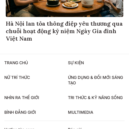
Hà Nội lan tỏa thông điệp yêu thương qua
chuỗi hoạt động kỷ niệm Ngày Gia đình
Việt Nam
TRANG CHỦ
SỰ KIỆN
NỮ TRÍ THỨC
ỨNG DỤNG & ĐỔI MỚI SÁNG
TẠO
NHÌN RA THẾ GIỚI
TRI THỨC & KỸ NĂNG SỐNG
BÌNH ĐẲNG GIỚI
MULTIMEDIA