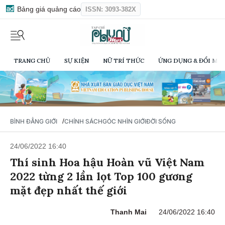
Bảng giá quảng cáo
ISSN: 3093-382X
TRANG CHỦ
SỰ KIỆN
NỮ TRÍ THỨC
ỨNG DỤNG & ĐỔI MỚI
/
BÌNH ĐẲNG GIỚI
CHÍNH SÁCH
GÓC NHÌN GIỚI
ĐỜI SỐNG
24/06/2022 16:40
Thí sinh Hoa hậu Hoàn vũ Việt Nam
2022 từng 2 lần lọt Top 100 gương
mặt đẹp nhất thế giới
Thanh Mai
24/06/2022 16:40