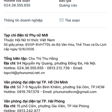
Hotline tòa soạn
Báo giá
024.36.555.655
Quảng cáo
Thông tin doanh nghiệp
Tòa soạn
Tạp chí điện tử Phụ nữ Mới
Thuộc Hội Nữ trí thức Việt Nam
Số giấy phép: 81/GP-BVHTTDL do Bộ Văn Hóa, Thể Thao và Du Lịch
cấp ngày 12/6/2026.
Tổng biên tập:
Chu Thị Thu Hằng
Địa chỉ:
94 Nguyễn Hy Quang, phường Đống Đa, Hà Nội.
Hotline: 024.36.555.655 - 0913.212.736 - Email:
tapchi@phunumoi.net.vn
Văn phòng đại diện tại TP. Hồ Chí Minh
Địa chỉ:
Số 7-9 Nguyễn Bỉnh Khiêm, phường Sài Gòn, TP.HCM
Hotline: 0919.797.579 - Email: phunumoihcm@gmail.com
Văn phòng đại diện tại TP. Hải Phòng
Địa chỉ:
15 phố Cấm, phường Gia Viên, TP Hải Phòng
Hotline: 0913.242.977