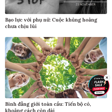
Bạo lực với phụ nữ: Cuộc khủng hoảng
chưa chịu lùi
✕
Bình đẳng giới toàn cầu: Tiến bộ có,
khoảng cách còn dài