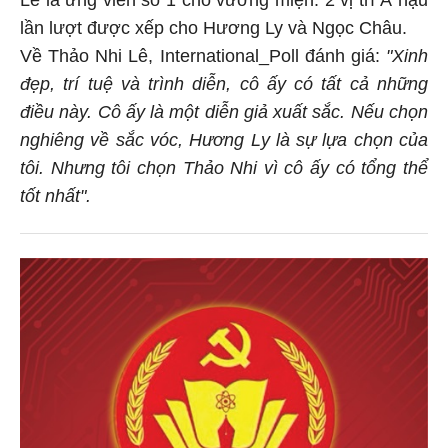
Lê là ứng viên số 1 cho vương miện. 2 vị trí Á hậu
lần lượt được xếp cho Hương Ly và Ngọc Châu.
Về Thảo Nhi Lê, International_Poll đánh giá:
"Xinh
đẹp, trí tuệ và trình diễn, cô ấy có tất cả những
điều này. Cô ấy là một diễn giả xuất sắc. Nếu chọn
nghiêng về sắc vóc, Hương Ly là sự lựa chọn của
tôi. Nhưng tôi chọn Thảo Nhi vì cô ấy có tổng thể
tốt nhất".