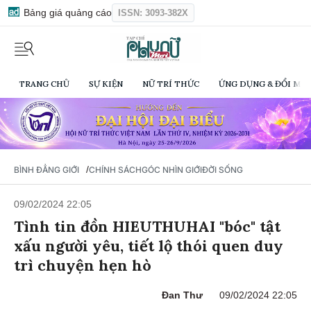
Bảng giá quảng cáo
ISSN: 3093-382X
TRANG CHỦ
SỰ KIỆN
NỮ TRÍ THỨC
ỨNG DỤNG & ĐỔI MỚI
/
BÌNH ĐẲNG GIỚI
CHÍNH SÁCH
GÓC NHÌN GIỚI
ĐỜI SỐNG
09/02/2024 22:05
Tình tin đồn HIEUTHUHAI "bóc" tật
xấu người yêu, tiết lộ thói quen duy
trì chuyện hẹn hò
Đan Thư
09/02/2024 22:05