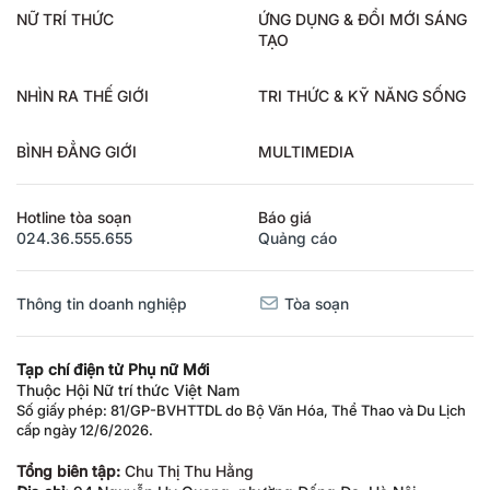
NỮ TRÍ THỨC
ỨNG DỤNG & ĐỔI MỚI SÁNG
TẠO
NHÌN RA THẾ GIỚI
TRI THỨC & KỸ NĂNG SỐNG
BÌNH ĐẲNG GIỚI
MULTIMEDIA
Hotline tòa soạn
Báo giá
024.36.555.655
Quảng cáo
Thông tin doanh nghiệp
Tòa soạn
Tạp chí điện tử Phụ nữ Mới
Thuộc Hội Nữ trí thức Việt Nam
Số giấy phép: 81/GP-BVHTTDL do Bộ Văn Hóa, Thể Thao và Du Lịch
cấp ngày 12/6/2026.
Tổng biên tập:
Chu Thị Thu Hằng
Địa chỉ:
94 Nguyễn Hy Quang, phường Đống Đa, Hà Nội.