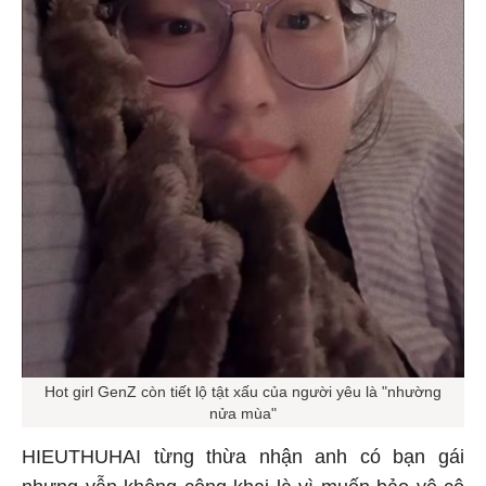
Hot girl GenZ còn tiết lộ tật xấu của người yêu là "nhường
nửa mùa"
HIEUTHUHAI từng thừa nhận anh có bạn gái
nhưng vẫn không công khai là vì muốn bảo vệ cô