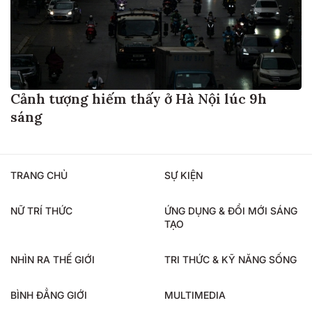
Cảnh tượng hiếm thấy ở Hà Nội lúc 9h
sáng
TRANG CHỦ
SỰ KIỆN
NỮ TRÍ THỨC
ỨNG DỤNG & ĐỔI MỚI SÁNG
TẠO
NHÌN RA THẾ GIỚI
TRI THỨC & KỸ NĂNG SỐNG
BÌNH ĐẲNG GIỚI
MULTIMEDIA