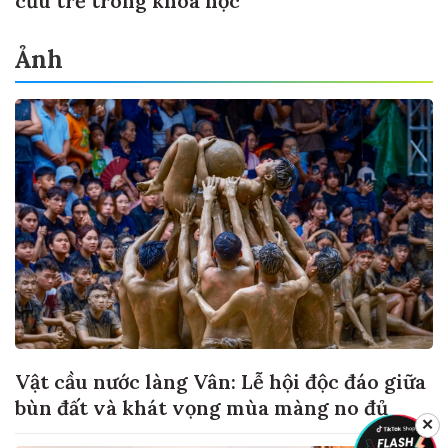
cứu trẻ trong khoa học
Ảnh
Vật cầu nước làng Vân: Lễ hội độc đáo giữa
bùn đất và khát vọng mùa màng no đủ
✕