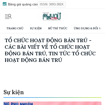
Bảng giá quảng cáo
ISSN: 3093-382X
TRANG CHỦ
SỰ KIỆN
NỮ TRÍ THỨC
ỨNG DỤNG & ĐỔI MỚI
TỔ CHỨC HOẠT ĐỘNG BÁN TRÚ -
CÁC BÀI VIẾT VỀ TỔ CHỨC HOẠT
ĐỘNG BÁN TRÚ, TIN TỨC TỔ CHỨC
HOẠT ĐỘNG BÁN TRÚ
Sự kiện