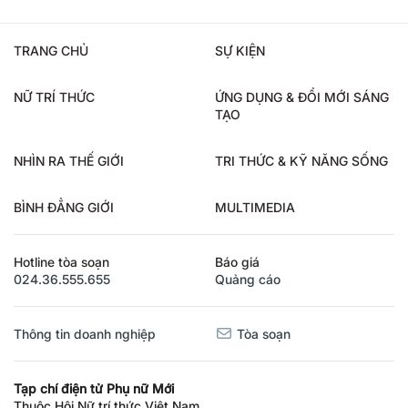
TRANG CHỦ
SỰ KIỆN
NỮ TRÍ THỨC
ỨNG DỤNG & ĐỔI MỚI SÁNG
TẠO
NHÌN RA THẾ GIỚI
TRI THỨC & KỸ NĂNG SỐNG
BÌNH ĐẲNG GIỚI
MULTIMEDIA
Hotline tòa soạn
Báo giá
024.36.555.655
Quảng cáo
Thông tin doanh nghiệp
Tòa soạn
Tạp chí điện tử Phụ nữ Mới
Thuộc Hội Nữ trí thức Việt Nam