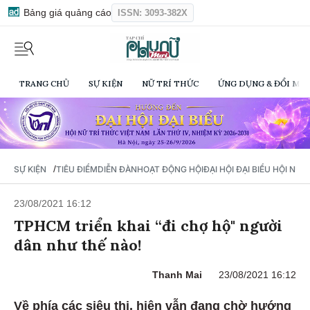
Bảng giá quảng cáo
ISSN: 3093-382X
TRANG CHỦ
SỰ KIỆN
NỮ TRÍ THỨC
ỨNG DỤNG & ĐỔI MỚI
/
SỰ KIỆN
TIÊU ĐIỂM
DIỄN ĐÀN
HOẠT ĐỘNG HỘI
ĐẠI HỘI ĐẠI BIỂU HỘI NỮ 
23/08/2021 16:12
TPHCM triển khai “đi chợ hộ" người
dân như thế nào!
Thanh Mai
23/08/2021 16:12
Về phía các siêu thị, hiện vẫn đang chờ hướng