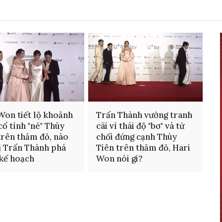
Won tiết lộ khoảnh
Trấn Thành vướng tranh
cố tình "né" Thùy
cãi vì thái độ "bơ" và từ
trên thảm đỏ, nào
chối đứng cạnh Thùy
ị Trấn Thành phá
Tiên trên thảm đỏ, Hari
kế hoạch
Won nói gi?