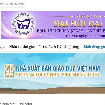
ISSN: 3093-382X
tạo
Nhìn ra thế giới
Tri thức & Kỹ năng sống
Bình đẳng gi
 nhìn giới
Đời sống