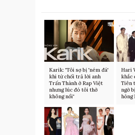
Karik: "Tôi sợ bị 'ném đá'
Hari 
khi từ chối trả lời anh
khắc 
Trấn Thành ở Rap Việt
Tiên 
nhưng lúc đó tôi thở
ngờ b
không nổi"
hỏng 