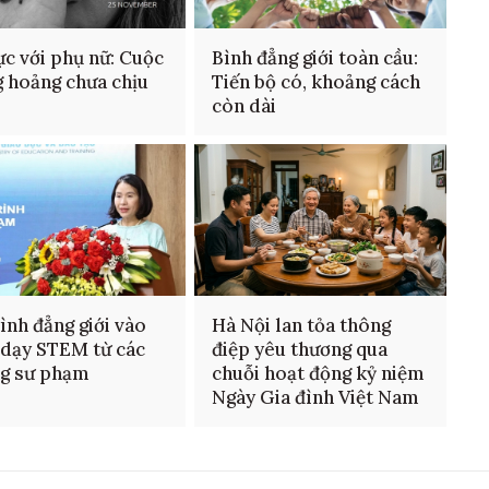
ực với phụ nữ: Cuộc
Bình đẳng giới toàn cầu:
 hoảng chưa chịu
Tiến bộ có, khoảng cách
còn dài
ình đẳng giới vào
Hà Nội lan tỏa thông
 dạy STEM từ các
điệp yêu thương qua
ng sư phạm
chuỗi hoạt động kỷ niệm
Ngày Gia đình Việt Nam