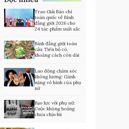
Trao Giải Báo chí
toàn quốc về Bình
đẳng giới 2026 cho
24 tác phẩm xuất sắc
Bình đẳng giới toàn
cầu: Tiến bộ có,
khoảng cách còn dài
Lao động chăm sóc
không lương: Gánh
nặng vô hình của phụ
nữ
Bạo lực với phụ nữ:
Cuộc khủng hoảng
chưa chịu lùi