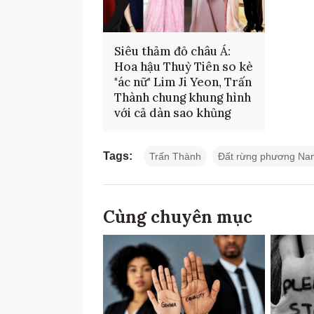
Siêu thảm đỏ châu Á:
Hoa hậu Thuỳ Tiên so kè
"ác nữ" Lim Ji Yeon, Trấn
Thành chung khung hình
với cả dàn sao khủng
Tags:
Trấn Thành
Đất rừng phương Na
Cùng chuyên mục