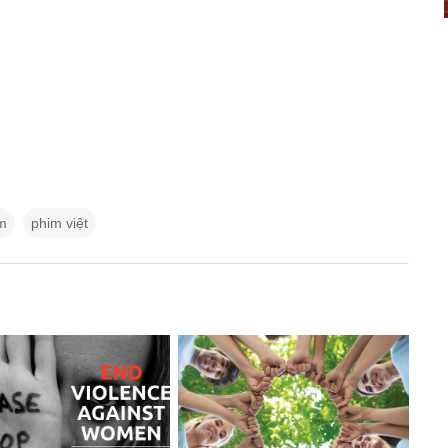
m
phim việt