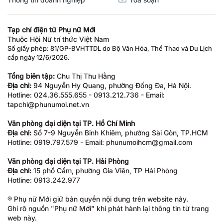
Thông tin doanh nghiệp
Tòa soạn
Tạp chí điện tử Phụ nữ Mới
Thuộc Hội Nữ trí thức Việt Nam
Số giấy phép: 81/GP-BVHTTDL do Bộ Văn Hóa, Thể Thao và Du Lịch
cấp ngày 12/6/2026.
Tổng biên tập:
Chu Thị Thu Hằng
Địa chỉ:
94 Nguyễn Hy Quang, phường Đống Đa, Hà Nội.
Hotline: 024.36.555.655 - 0913.212.736 - Email:
tapchi@phunumoi.net.vn
Văn phòng đại diện tại TP. Hồ Chí Minh
Địa chỉ:
Số 7-9 Nguyễn Bỉnh Khiêm, phường Sài Gòn, TP.HCM
Hotline: 0919.797.579 - Email: phunumoihcm@gmail.com
Văn phòng đại diện tại TP. Hải Phòng
Địa chỉ:
15 phố Cấm, phường Gia Viên, TP Hải Phòng
Hotline: 0913.242.977
® Phụ nữ Mới giữ bản quyền nội dung trên website này.
Ghi rõ nguồn "Phụ nữ Mới" khi phát hành lại thông tin từ trang
web này.