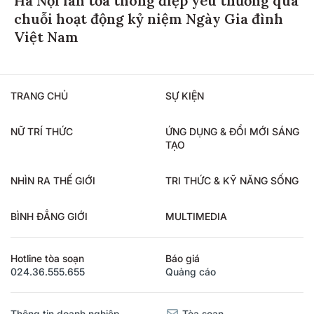
Hà Nội lan tỏa thông điệp yêu thương qua
chuỗi hoạt động kỷ niệm Ngày Gia đình
Việt Nam
TRANG CHỦ
SỰ KIỆN
NỮ TRÍ THỨC
ỨNG DỤNG & ĐỔI MỚI SÁNG
TẠO
NHÌN RA THẾ GIỚI
TRI THỨC & KỸ NĂNG SỐNG
BÌNH ĐẲNG GIỚI
MULTIMEDIA
Hotline tòa soạn
Báo giá
024.36.555.655
Quảng cáo