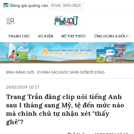
Bảng giá quảng cáo
ISSN: 3093-382X
TRANG CHỦ
SỰ KIỆN
NỮ TRÍ THỨC
ỨNG DỤNG & ĐỔI MỚI
/
BÌNH ĐẲNG GIỚI
CHÍNH SÁCH
GÓC NHÌN GIỚI
ĐỜI SỐNG
16/01/2024 10:17
Trang Trần đăng clip nói tiếng Anh
sau 1 tháng sang Mỹ, tệ đến mức nào
mà chính chủ tự nhận xét "thấy
ghê"?