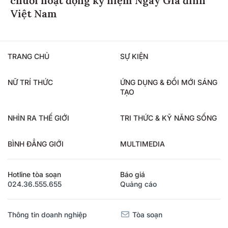
chuỗi hoạt động kỷ niệm Ngày Gia đình
Việt Nam
TRANG CHỦ
SỰ KIỆN
NỮ TRÍ THỨC
ỨNG DỤNG & ĐỔI MỚI SÁNG
TẠO
NHÌN RA THẾ GIỚI
TRI THỨC & KỸ NĂNG SỐNG
BÌNH ĐẲNG GIỚI
MULTIMEDIA
Hotline tòa soạn
Báo giá
024.36.555.655
Quảng cáo
Thông tin doanh nghiệp
Tòa soạn