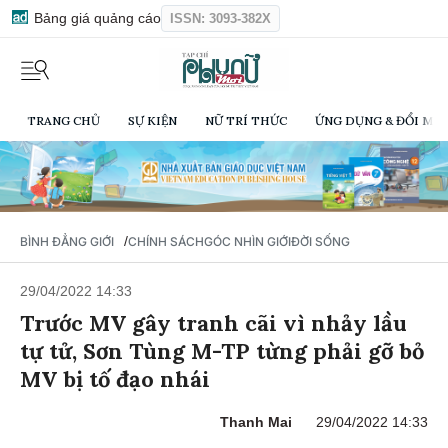
Bảng giá quảng cáo
ISSN: 3093-382X
TRANG CHỦ
SỰ KIỆN
NỮ TRÍ THỨC
ỨNG DỤNG & ĐỔI MỚI
/
BÌNH ĐẲNG GIỚI
CHÍNH SÁCH
GÓC NHÌN GIỚI
ĐỜI SỐNG
29/04/2022 14:33
Trước MV gây tranh cãi vì nhảy lầu
tự tử, Sơn Tùng M-TP từng phải gỡ bỏ
MV bị tố đạo nhái
Thanh Mai
29/04/2022 14:33