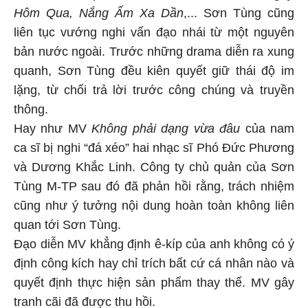
Hôm Qua, Nắng Ấm Xa Dần
,... Sơn Tùng cũng
liên tục vướng nghi vấn đạo nhái từ một nguyên
bản nước ngoài. Trước những drama diễn ra xung
quanh, Sơn Tùng đều kiên quyết giữ thái độ im
lặng, từ chối trả lời trước công chúng và truyền
thông.
Hay như MV
Không phải dạng vừa đâu
của nam
ca sĩ bị nghi “đá xéo” hai nhạc sĩ Phó Đức Phương
và Dương Khắc Linh. Công ty chủ quản của Sơn
Tùng M-TP sau đó đã phản hồi rằng, trách nhiệm
cũng như ý tưởng nội dung hoàn toàn không liên
quan tới Sơn Tùng.
Đạo diễn MV khẳng định ê-kíp của anh không có ý
định công kích hay chỉ trích bất cứ cá nhân nào và
quyết định thực hiện sản phẩm thay thế. MV gây
tranh cãi đã được thu hồi.