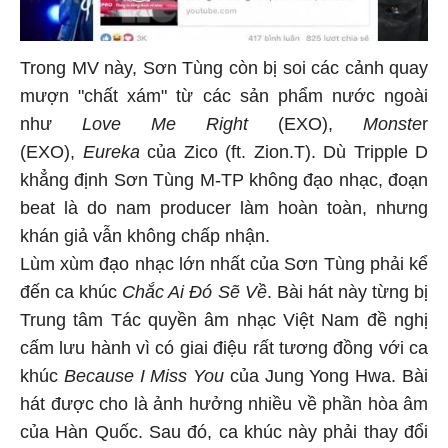
Trong MV này, Sơn Tùng còn bị soi các cảnh quay
mượn "chất xám" từ các sản phẩm nước ngoài
như
Love Me Right
(EXO),
Monste
r
(EXO),
Eureka
của Zico (ft. Zion.T). Dù Tripple D
khẳng định Sơn Tùng M-TP không đạo nhạc, đoạn
beat là do nam producer làm hoàn toàn, nhưng
khán giả vẫn không chấp nhận.
Lùm xùm đạo nhạc lớn nhất của Sơn Tùng phải kể
đến ca khúc
Chắc Ai Đó Sẽ Về
. Bài hát này từng bị
Trung tâm Tác quyền âm nhạc Việt Nam đề nghị
cấm lưu hành vì có giai điệu rất tương đồng với ca
khúc
Because I Miss You
của Jung Yong Hwa. Bài
hát được cho là ảnh hưởng nhiều về phần hòa âm
của Hàn Quốc. Sau đó, ca khúc này phải thay đổi