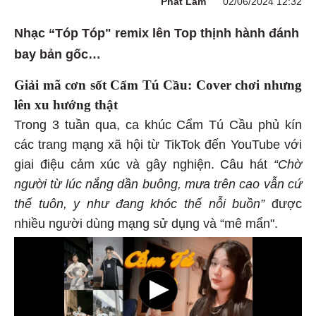
Phát Lâm
02/06/2024 12:32
Nhạc “Tóp Tóp" remix lên Top thịnh hành đánh
bay bản gốc…
Giải mã cơn sốt Cẩm Tú Cầu: Cover chơi nhưng
lên xu hướng thật
Trong 3 tuần qua, ca khúc Cẩm Tú Cầu phủ kín
các trang mạng xã hội từ TikTok đến YouTube với
giai điệu cảm xúc và gây nghiện. Câu hát
“Chờ
người từ lúc nắng dần buông, mưa trên cao vẫn cứ
thế tuôn, y như đang khóc thế nỗi buồn”
được
nhiều người dùng mạng sử dụng và “mê mẩn".