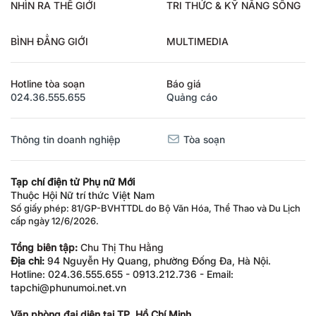
NHÌN RA THẾ GIỚI
TRI THỨC & KỸ NĂNG SỐNG
BÌNH ĐẲNG GIỚI
MULTIMEDIA
Hotline tòa soạn
Báo giá
024.36.555.655
Quảng cáo
Thông tin doanh nghiệp
Tòa soạn
Tạp chí điện tử Phụ nữ Mới
Thuộc Hội Nữ trí thức Việt Nam
Số giấy phép: 81/GP-BVHTTDL do Bộ Văn Hóa, Thể Thao và Du Lịch
cấp ngày 12/6/2026.
Tổng biên tập:
Chu Thị Thu Hằng
Địa chỉ:
94 Nguyễn Hy Quang, phường Đống Đa, Hà Nội.
Hotline: 024.36.555.655 - 0913.212.736 - Email:
tapchi@phunumoi.net.vn