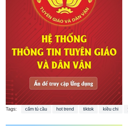
Tags:
cẩm tú cầu
hot trend
tiktok
kiều chi