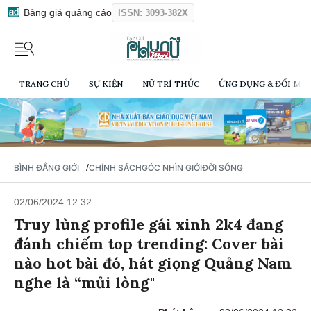
Bảng giá quảng cáo
ISSN: 3093-382X
TRANG CHỦ
SỰ KIỆN
NỮ TRÍ THỨC
ỨNG DỤNG & ĐỔI MỚI
/
BÌNH ĐẲNG GIỚI
CHÍNH SÁCH
GÓC NHÌN GIỚI
ĐỜI SỐNG
02/06/2024 12:32
Truy lùng profile gái xinh 2k4 đang
đánh chiếm top trending: Cover bài
nào hot bài đó, hát giọng Quảng Nam
nghe là “mủi lòng"