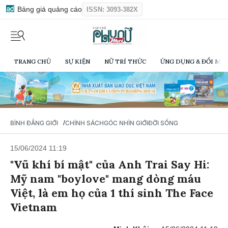
Bảng giá quảng cáo
ISSN: 3093-382X
TRANG CHỦ
SỰ KIỆN
NỮ TRÍ THỨC
ỨNG DỤNG & ĐỔI MỚI
/
BÌNH ĐẲNG GIỚI
CHÍNH SÁCH
GÓC NHÌN GIỚI
ĐỜI SỐNG
15/06/2024 11:19
"Vũ khí bí mật" của Anh Trai Say Hi:
Mỹ nam "boylove" mang dòng máu
Việt, là em họ của 1 thí sinh The Face
Vietnam