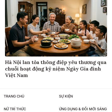
Hà Nội lan tỏa thông điệp yêu thương qua
chuỗi hoạt động kỷ niệm Ngày Gia đình
Việt Nam
TRANG CHỦ
SỰ KIỆN
NỮ TRÍ THỨC
ỨNG DỤNG & ĐỔI MỚI SÁNG