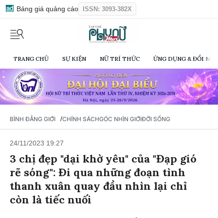
Bảng giá quảng cáo
ISSN: 3093-382X
TRANG CHỦ
SỰ KIỆN
NỮ TRÍ THỨC
ỨNG DỤNG & ĐỔI MỚI
/
BÌNH ĐẲNG GIỚI
CHÍNH SÁCH
GÓC NHÌN GIỚI
ĐỜI SỐNG
24/11/2023 19:27
3 chị đẹp "dại khờ yêu" của "Đạp gió
rẽ sóng": Đi qua những đoạn tình
thanh xuân quay đầu nhìn lại chỉ
còn là tiếc nuối