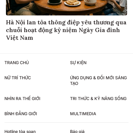
Hà Nội lan tỏa thông điệp yêu thương qua
chuỗi hoạt động kỷ niệm Ngày Gia đình
Việt Nam
TRANG CHỦ
SỰ KIỆN
NỮ TRÍ THỨC
ỨNG DỤNG & ĐỔI MỚI SÁNG
TẠO
NHÌN RA THẾ GIỚI
TRI THỨC & KỸ NĂNG SỐNG
BÌNH ĐẲNG GIỚI
MULTIMEDIA
Hotline tòa soạn
Báo giá