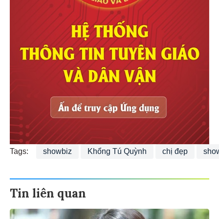
Tags:
showbiz
Khổng Tú Quỳnh
chị đẹp
show
Tin liên quan