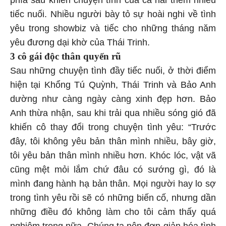
tiếc nuối. Nhiều người bày tỏ sự hoài nghi về tình
yêu trong showbiz và tiếc cho những tháng năm
yêu đương dại khờ của Thái Trinh.
3 cô gái độc thân quyến rũ
Sau những chuyện tình đầy tiếc nuối, ở thời điểm
hiện tại Khổng Tú Quỳnh, Thái Trinh và Bảo Anh
dường như càng ngày càng xinh đẹp hơn. Bảo
Anh thừa nhận, sau khi trải qua nhiều sóng gió đã
khiến cô thay đổi trong chuyện tình yêu: “Trước
đây, tôi không yêu bản thân mình nhiều, bây giờ,
tôi yêu bản thân mình nhiều hơn. Khóc lóc, vật vã
cũng mệt mỏi lắm chứ đâu có sướng gì, đó là
mình đang hành hạ bản thân. Mọi người hay lo sợ
trong tình yêu rồi sẽ có những biến cố, nhưng dần
những điều đó không làm cho tôi cảm thấy quá
nghiêm trọng nữa. Chúng ta nên đơn giản hóa tình