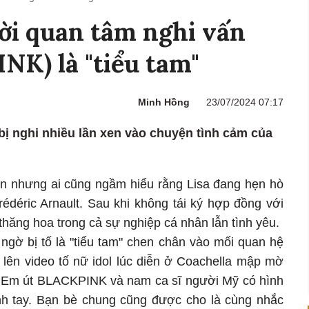
ời quan tâm nghi vấn
NK) là "tiểu tam"
Minh Hồng
23/07/2024 07:17
ị nghi nhiều lần xen vào chuyện tình cảm của
n nhưng ai cũng ngầm hiểu rằng Lisa đang hẹn hò
rédéric Arnault. Sau khi không tái ký hợp đồng với
ăng hoa trong cả sự nghiệp cá nhân lẫn tình yêu.
ngờ bị tố là "tiểu tam" chen chân vào mối quan hệ
 lên video tố nữ idol lúc diễn ở Coachella mập mờ
. Em út BLACKPINK và nam ca sĩ người Mỹ có hình
nh tay. Bạn bè chung cũng được cho là cùng nhắc