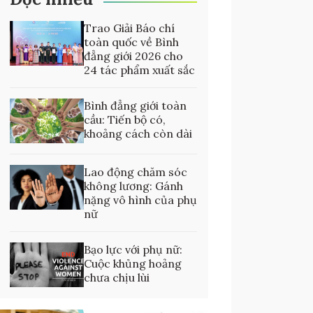
Trao Giải Báo chí
toàn quốc về Bình
đẳng giới 2026 cho
24 tác phẩm xuất sắc
Bình đẳng giới toàn
cầu: Tiến bộ có,
khoảng cách còn dài
Lao động chăm sóc
không lương: Gánh
nặng vô hình của phụ
nữ
Bạo lực với phụ nữ:
Cuộc khủng hoảng
chưa chịu lùi