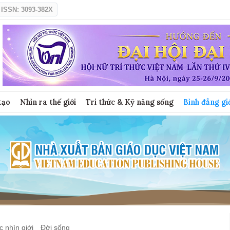
ISSN: 3093-382X
tạo
Nhìn ra thế giới
Tri thức & Kỹ năng sống
Bình đẳng gi
 nhìn giới
Đời sống