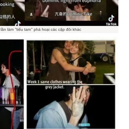
3 lần làm "tiểu tam" phá hoại các cặp đôi khác