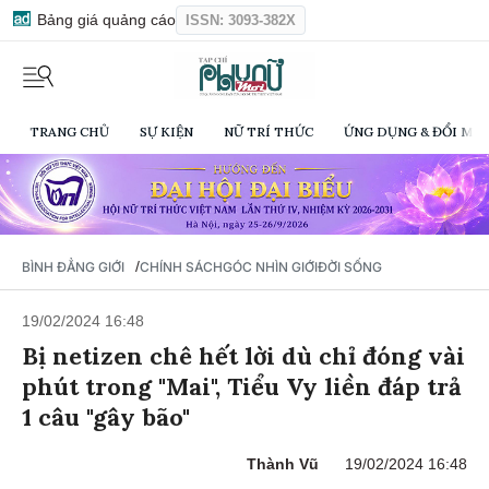
Bảng giá quảng cáo
ISSN: 3093-382X
TRANG CHỦ
SỰ KIỆN
NỮ TRÍ THỨC
ỨNG DỤNG & ĐỔI MỚI
/
BÌNH ĐẲNG GIỚI
CHÍNH SÁCH
GÓC NHÌN GIỚI
ĐỜI SỐNG
19/02/2024 16:48
Bị netizen chê hết lời dù chỉ đóng vài
phút trong "Mai", Tiểu Vy liền đáp trả
1 câu "gây bão"
Thành Vũ
19/02/2024 16:48