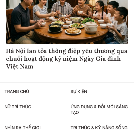
Hà Nội lan tỏa thông điệp yêu thương qua
chuỗi hoạt động kỷ niệm Ngày Gia đình
Việt Nam
TRANG CHỦ
SỰ KIỆN
NỮ TRÍ THỨC
ỨNG DỤNG & ĐỔI MỚI SÁNG
TẠO
NHÌN RA THẾ GIỚI
TRI THỨC & KỸ NĂNG SỐNG