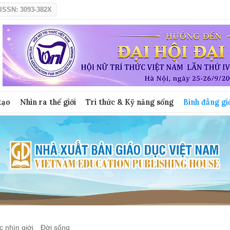
ISSN: 3093-382X
tạo
Nhìn ra thế giới
Tri thức & Kỹ năng sống
Bình đẳng gi
 nhìn giới
Đời sống