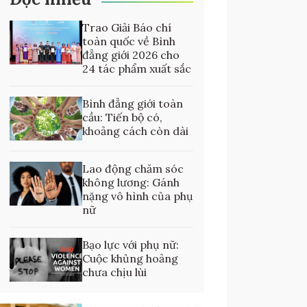
Trao Giải Báo chí
toàn quốc về Bình
đẳng giới 2026 cho
24 tác phẩm xuất sắc
Bình đẳng giới toàn
cầu: Tiến bộ có,
khoảng cách còn dài
Lao động chăm sóc
không lương: Gánh
nặng vô hình của phụ
nữ
Bạo lực với phụ nữ:
Cuộc khủng hoảng
chưa chịu lùi