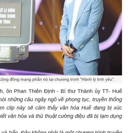
ộng đồng mạng phẫn nộ tại chương trình "Hành lý tình yêu".
nh, ôn Phan Thiên Định - Bí thư Thành ủy TT- Huế
 nói những câu ngây ngô về phong tục, truyền thống
m clip này sẽ cảm thấy văn hóa Huế đang bị xúc
iết văn hóa và thủ thuật cường điệu đã bị lạm dụng
ễu và bẩn. Đây không phải là một chương trình truyền