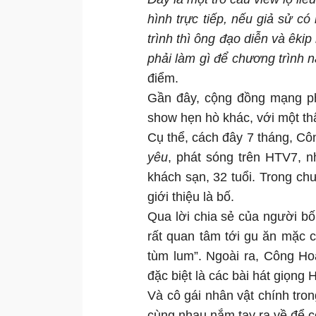
hình trực tiếp, nếu giả sử có
trình thì ông đạo diễn và êkip
phải làm gì để chương trình 
điểm.
Gần đây, cộng đồng mạng p
show hẹn hò khác, với một t
Cụ thể, cách đây 7 tháng, C
yêu
, phát sóng trên HTV7, nh
khách sạn, 32 tuổi. Trong c
giới thiệu là bố.
Qua lời chia sẻ của người bố,
rất quan tâm tới gu ăn mặc 
tùm lum”. Ngoài ra, Công Hoà
đặc biệt là các bài hát giọng
Và cô gái nhân vật chính tro
cùng nhau nắm tay ra về để c