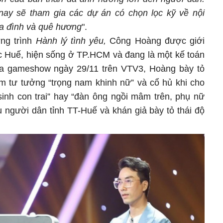
nay sẽ tham gia các dự án có chọn lọc kỹ về nội
ia đình và quê hương
".
ơng trình
Hành lý tình yêu,
Công Hoàng được giới
gốc Huế, hiện sống ở TP.HCM và đang là một kế toán
của gameshow ngày 29/11 trên VTV3, Hoàng bày tỏ
 tư tưởng “trọng nam khinh nữ” và cổ hủ khi cho
sinh con trai” hay “đàn ông ngồi mâm trên, phụ nữ
u người dân tỉnh TT-Huế và khán giả bày tỏ thái độ