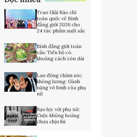
Trao Giải Báo chí
toàn quốc về Bình
đẳng giới 2026 cho
24 tác phẩm xuất sắc
Bình đẳng giới toàn
cầu: Tiến bộ có,
khoảng cách còn dài
Lao động chăm sóc
không lương: Gánh
nặng vô hình của phụ
nữ
Bạo lực với phụ nữ:
Cuộc khủng hoảng
chưa chịu lùi