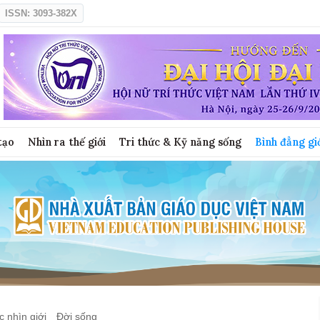
ISSN: 3093-382X
tạo
Nhìn ra thế giới
Tri thức & Kỹ năng sống
Bình đẳng gi
 nhìn giới
Đời sống