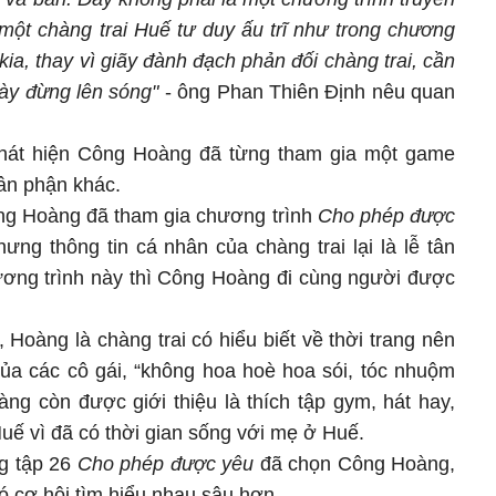
 một chàng trai Huế tư duy ấu trĩ như trong chương
 kia, thay vì giãy đành đạch phản đối chàng trai, cần
này đừng lên sóng"
- ông Phan Thiên Định nêu quan
hát hiện Công Hoàng đã từng tham gia một game
hân phận khác.
ông Hoàng đã tham gia chương trình
Cho phép được
ưng thông tin cá nhân của chàng trai lại là lễ tân
hương trình này thì Công Hoàng đi cùng người được
 Hoàng là chàng trai có hiểu biết về thời trang nên
của các cô gái, “không hoa hoè hoa sói, tóc nhuộm
ng còn được giới thiệu là thích tập gym, hát hay,
 Huế vì đã có thời gian sống với mẹ ở Huế.
ng tập 26
Cho phép được yêu
đã chọn Công Hoàng,
ó cơ hội tìm hiểu nhau sâu hơn.