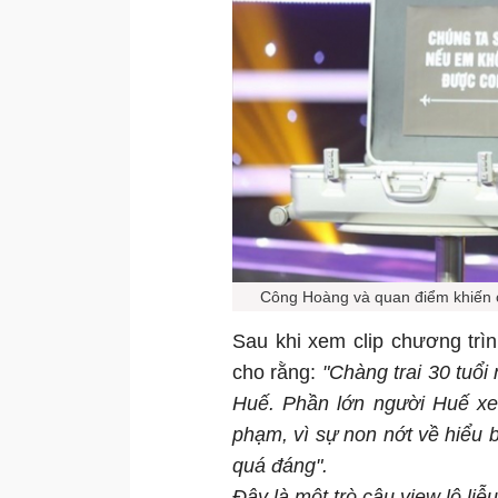
Công Hoàng và quan điểm khiến c
Sau khi xem clip chương trì
cho rằng:
"Chàng trai 30 tuổi
Huế. Phần lớn người Huế xe
phạm, vì sự non nớt về hiểu b
quá đáng".
Đây là một trò câu view lộ li