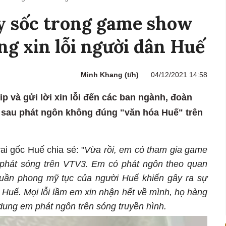
y sốc trong game show
ng xin lỗi người dân Huế
Minh Khang (t/h)
04/12/2021 14:58
p và gửi lời xin lỗi đến các ban ngành, đoàn
 sau phát ngôn không đúng "văn hóa Huế" trên
ai gốc Huế chia sẻ: "
Vừa rồi, em có tham gia game
 phát sóng trên VTV3. Em có phát ngôn theo quan
uần phong mỹ tục của người Huế khiến gây ra sự
 Huế. Mọi lỗi lầm em xin nhận hết về mình, họ hàng
 dung em phát ngôn trên sóng truyền hình.