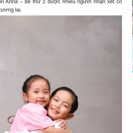
òn Anna – bé thứ 2 được nhiều người nhận xét có
tương lai.