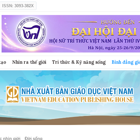
ISSN: 3093-382X
tạo
Nhìn ra thế giới
Tri thức & Kỹ năng sống
Bình đẳng gi
 nhìn giới
Đời sống