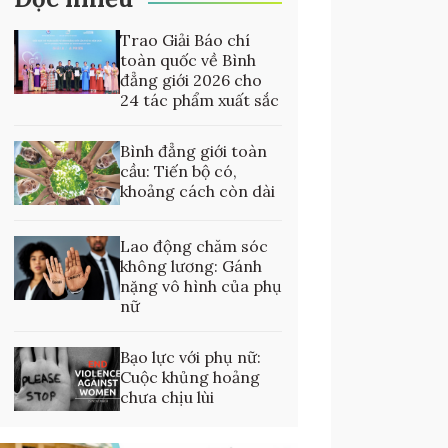
Trao Giải Báo chí
toàn quốc về Bình
đẳng giới 2026 cho
24 tác phẩm xuất sắc
Bình đẳng giới toàn
cầu: Tiến bộ có,
khoảng cách còn dài
Lao động chăm sóc
không lương: Gánh
nặng vô hình của phụ
nữ
Bạo lực với phụ nữ:
Cuộc khủng hoảng
chưa chịu lùi