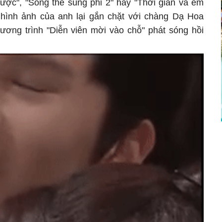
lược", "Song thế sủng phi 2" hay "Thời gian và em
n, hình ảnh của anh lại gắn chặt với chàng Dạ Hoa
ương trình "Diễn viên mời vào chỗ" phát sóng hồi