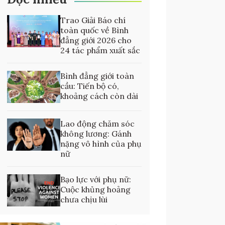
Trao Giải Báo chí
toàn quốc về Bình
đẳng giới 2026 cho
24 tác phẩm xuất sắc
Bình đẳng giới toàn
cầu: Tiến bộ có,
khoảng cách còn dài
Lao động chăm sóc
không lương: Gánh
nặng vô hình của phụ
nữ
Bạo lực với phụ nữ:
Cuộc khủng hoảng
chưa chịu lùi