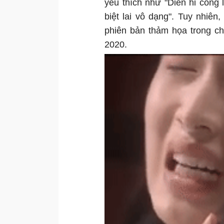
yêu thích như "Diên hi công 
biệt lai vô dạng". Tuy nhiê
phiên bản thảm họa trong ch
2020.