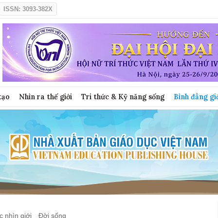
ISSN: 3093-382X
tạo
Nhìn ra thế giới
Tri thức & Kỹ năng sống
Bình đẳng gi
 nhìn giới
Đời sống