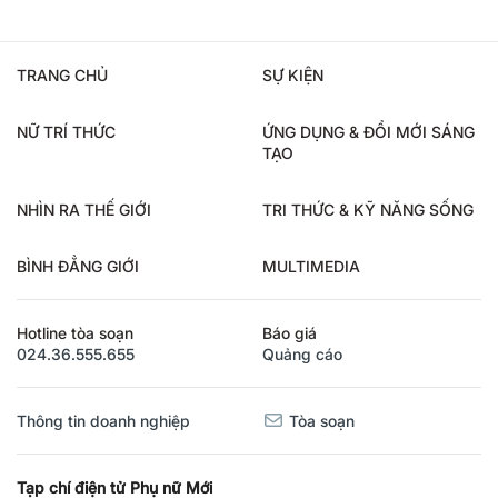
TRANG CHỦ
SỰ KIỆN
NỮ TRÍ THỨC
ỨNG DỤNG & ĐỔI MỚI SÁNG
TẠO
NHÌN RA THẾ GIỚI
TRI THỨC & KỸ NĂNG SỐNG
BÌNH ĐẲNG GIỚI
MULTIMEDIA
Hotline tòa soạn
Báo giá
024.36.555.655
Quảng cáo
Thông tin doanh nghiệp
Tòa soạn
Tạp chí điện tử Phụ nữ Mới