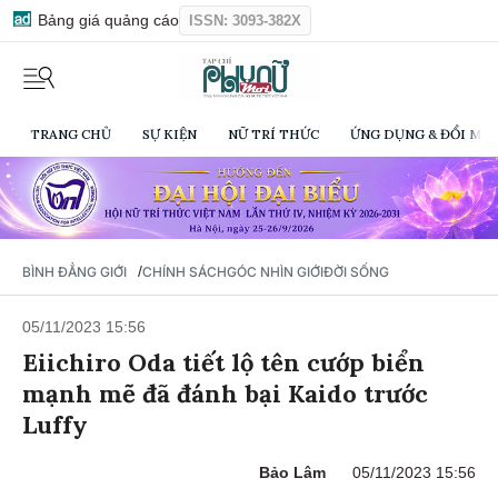
Bảng giá quảng cáo
ISSN: 3093-382X
TRANG CHỦ
SỰ KIỆN
NỮ TRÍ THỨC
ỨNG DỤNG & ĐỔI MỚI
/
BÌNH ĐẲNG GIỚI
CHÍNH SÁCH
GÓC NHÌN GIỚI
ĐỜI SỐNG
05/11/2023 15:56
Eiichiro Oda tiết lộ tên cướp biển
mạnh mẽ đã đánh bại Kaido trước
Luffy
Bảo Lâm
05/11/2023 15:56