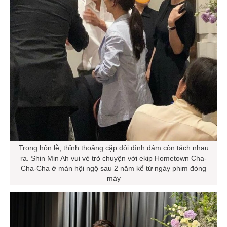
Trong hôn lễ, thỉnh thoảng cặp đôi đình đám còn tách nhau
ra. Shin Min Ah vui vẻ trò chuyện với ekip Hometown Cha-
Cha-Cha ở màn hội ngộ sau 2 năm kể từ ngày phim đóng
máy