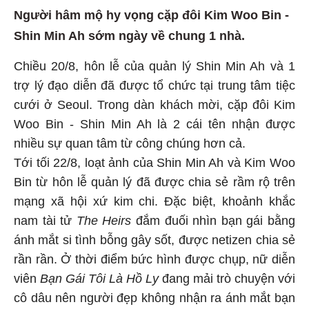
Người hâm mộ hy vọng cặp đôi Kim Woo Bin -
Shin Min Ah sớm ngày về chung 1 nhà.
Chiều 20/8, hôn lễ của quản lý Shin Min Ah và 1
trợ lý đạo diễn đã được tổ chức tại trung tâm tiệc
cưới ở Seoul. Trong dàn khách mời, cặp đôi Kim
Woo Bin - Shin Min Ah là 2 cái tên nhận được
nhiều sự quan tâm từ công chúng hơn cả.
Tới tối 22/8, loạt ảnh của Shin Min Ah và Kim Woo
Bin từ hôn lễ quản lý đã được chia sẻ rầm rộ trên
mạng xã hội xứ kim chi. Đặc biệt, khoảnh khắc
nam tài tử
The Heirs
đắm đuối nhìn bạn gái bằng
ánh mắt si tình bỗng gây sốt, được netizen chia sẻ
rần rần. Ở thời điểm bức hình được chụp, nữ diễn
viên
Bạn Gái Tôi Là Hồ Ly
đang mải trò chuyện với
cô dâu nên người đẹp không nhận ra ánh mắt bạn