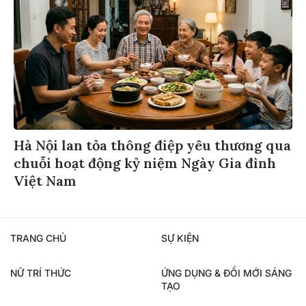
Hà Nội lan tỏa thông điệp yêu thương qua
chuỗi hoạt động kỷ niệm Ngày Gia đình
Việt Nam
TRANG CHỦ
SỰ KIỆN
NỮ TRÍ THỨC
ỨNG DỤNG & ĐỔI MỚI SÁNG
TẠO