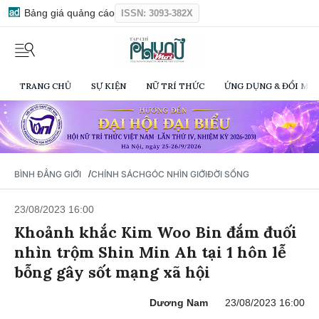
Bảng giá quảng cáo
ISSN: 3093-382X
TRANG CHỦ
SỰ KIỆN
NỮ TRÍ THỨC
ỨNG DỤNG & ĐỔI MỚI
/
BÌNH ĐẲNG GIỚI
CHÍNH SÁCH
GÓC NHÌN GIỚI
ĐỜI SỐNG
23/08/2023 16:00
Khoảnh khắc Kim Woo Bin đắm đuối
nhìn trộm Shin Min Ah tại 1 hôn lễ
bỗng gây sốt mạng xã hội
Dương Nam
23/08/2023 16:00