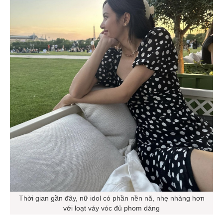
Thời gian gần đây, nữ idol có phần nền nã, nhẹ nhàng hơn
với loạt váy vóc đủ phom dáng