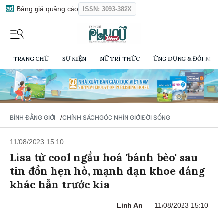
Bảng giá quảng cáo
ISSN: 3093-382X
TRANG CHỦ
SỰ KIỆN
NỮ TRÍ THỨC
ỨNG DỤNG & ĐỔI MỚI
/
BÌNH ĐẲNG GIỚI
CHÍNH SÁCH
GÓC NHÌN GIỚI
ĐỜI SỐNG
11/08/2023 15:10
Lisa từ cool ngầu hoá 'bánh bèo' sau
tin đồn hẹn hò, mạnh dạn khoe dáng
khác hẳn trước kia
Linh An
11/08/2023 15:10