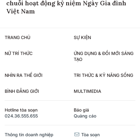
chuỗi hoạt động kỷ niệm Ngày Gia đình
Việt Nam
TRANG CHỦ
SỰ KIỆN
NỮ TRÍ THỨC
ỨNG DỤNG & ĐỔI MỚI SÁNG
TẠO
NHÌN RA THẾ GIỚI
TRI THỨC & KỸ NĂNG SỐNG
BÌNH ĐẲNG GIỚI
MULTIMEDIA
Hotline tòa soạn
Báo giá
024.36.555.655
Quảng cáo
Thông tin doanh nghiệp
Tòa soạn