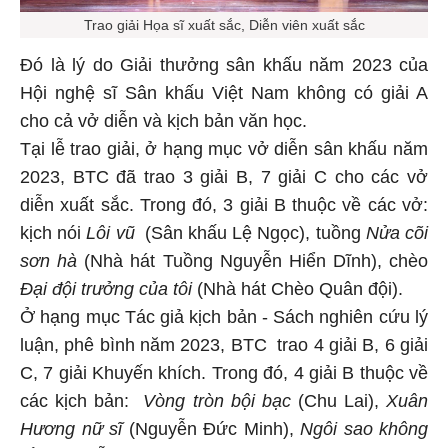
Trao giải Họa sĩ xuất sắc, Diễn viên xuất sắc
Đó là lý do Giải thưởng sân khấu năm 2023 của
Hội nghệ sĩ Sân khấu Việt Nam không có giải A
cho cả vở diễn và kịch bản văn học.
Tại lễ trao giải, ở hạng mục vở diễn sân khấu năm
2023, BTC đã trao 3 giải B, 7 giải C cho các vở
diễn xuất sắc. Trong đó, 3 giải B thuộc về các vở:
kịch nói
Lôi vũ
(Sân khấu Lệ Ngọc), tuồng
Nửa cõi
sơn hà
(Nhà hát Tuồng Nguyễn Hiển Dĩnh), chèo
Đại đội trưởng của tôi
(Nhà hát Chèo Quân đội).
Ở hạng mục Tác giả kịch bản - Sách nghiên cứu lý
luận, phê bình năm 2023, BTC trao 4 giải B, 6 giải
C, 7 giải Khuyến khích. Trong đó, 4 giải B thuộc về
các kịch bản:
Vòng tròn bội bạc
(Chu Lai),
Xuân
Hương nữ sĩ
(Nguyễn Đức Minh),
Ngôi sao không