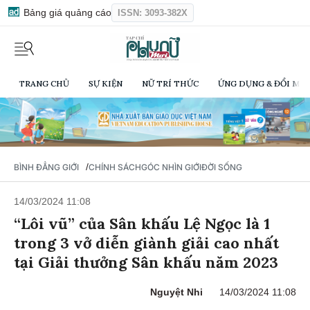
Bảng giá quảng cáo
ISSN: 3093-382X
TRANG CHỦ
SỰ KIỆN
NỮ TRÍ THỨC
ỨNG DỤNG & ĐỔI MỚI
/
BÌNH ĐẲNG GIỚI
CHÍNH SÁCH
GÓC NHÌN GIỚI
ĐỜI SỐNG
14/03/2024 11:08
“Lôi vũ” của Sân khấu Lệ Ngọc là 1
trong 3 vở diễn giành giải cao nhất
tại Giải thưởng Sân khấu năm 2023
Nguyệt Nhi
14/03/2024 11:08