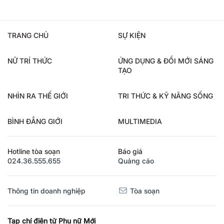
TRANG CHỦ
SỰ KIỆN
NỮ TRÍ THỨC
ỨNG DỤNG & ĐỔI MỚI SÁNG
TẠO
NHÌN RA THẾ GIỚI
TRI THỨC & KỸ NĂNG SỐNG
BÌNH ĐẲNG GIỚI
MULTIMEDIA
Hotline tòa soạn
Báo giá
024.36.555.655
Quảng cáo
Thông tin doanh nghiệp
Tòa soạn
Tạp chí điện tử Phụ nữ Mới