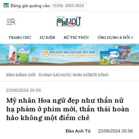
Bảng giá quảng cáo
ISSN: 3093-382X
TRANG CHỦ
SỰ KIỆN
NỮ TRÍ THỨC
ỨNG DỤNG & ĐỔI MỚI
/
BÌNH ĐẲNG GIỚI
CHÍNH SÁCH
GÓC NHÌN GIỚI
ĐỜI SỐNG
22/06/2024 20:56
Mỹ nhân Hoa ngữ đẹp như thần nữ
hạ phàm ở phim mới, thần thái hoàn
hảo không một điểm chê
Đào Anh Tú
22/06/2024 20:56