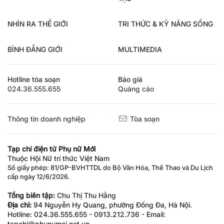
NHÌN RA THẾ GIỚI
TRI THỨC & KỸ NĂNG SỐNG
BÌNH ĐẲNG GIỚI
MULTIMEDIA
Hotline tòa soạn
Báo giá
024.36.555.655
Quảng cáo
Thông tin doanh nghiệp
Tòa soạn
Tạp chí điện tử Phụ nữ Mới
Thuộc Hội Nữ trí thức Việt Nam
Số giấy phép: 81/GP-BVHTTDL do Bộ Văn Hóa, Thể Thao và Du Lịch
cấp ngày 12/6/2026.
Tổng biên tập:
Chu Thị Thu Hằng
Địa chỉ:
94 Nguyễn Hy Quang, phường Đống Đa, Hà Nội.
Hotline: 024.36.555.655 - 0913.212.736 - Email:
tapchi@phunumoi.net.vn