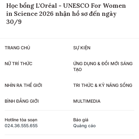
Học bổng L'Oréal - UNESCO For Women
in Science 2026 nhận hồ sơ đến ngày
30/9
TRANG CHỦ
SỰ KIỆN
NỮ TRÍ THỨC
ỨNG DỤNG & ĐỔI MỚI SÁNG
TẠO
NHÌN RA THẾ GIỚI
TRI THỨC & KỸ NĂNG SỐNG
BÌNH ĐẲNG GIỚI
MULTIMEDIA
Hotline tòa soạn
Báo giá
024.36.555.655
Quảng cáo