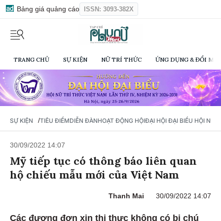
Bảng giá quảng cáo
ISSN: 3093-382X
TRANG CHỦ
SỰ KIỆN
NỮ TRÍ THỨC
ỨNG DỤNG & ĐỔI MỚI
/
SỰ KIỆN
TIÊU ĐIỂM
DIỄN ĐÀN
HOẠT ĐỘNG HỘI
ĐẠI HỘI ĐẠI BIỂU HỘI NỮ 
30/09/2022 14:07
Mỹ tiếp tục có thông báo liên quan
hộ chiếu mẫu mới của Việt Nam
Thanh Mai
30/09/2022 14:07
Các đương đơn xin thị thực không có bị chú