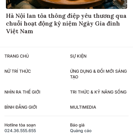
Hà Nội lan tỏa thông điệp yêu thương qua
chuỗi hoạt động kỷ niệm Ngày Gia đình
Việt Nam
TRANG CHỦ
SỰ KIỆN
NỮ TRÍ THỨC
ỨNG DỤNG & ĐỔI MỚI SÁNG
TẠO
NHÌN RA THẾ GIỚI
TRI THỨC & KỸ NĂNG SỐNG
BÌNH ĐẲNG GIỚI
MULTIMEDIA
Hotline tòa soạn
Báo giá
024.36.555.655
Quảng cáo