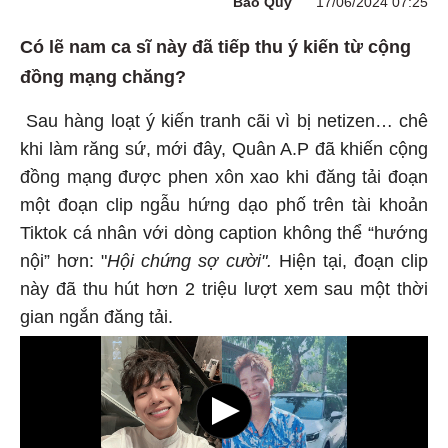
Bảo Quý
17/06/2024 07:25
Có lẽ nam ca sĩ này đã tiếp thu ý kiến từ cộng
đồng mạng chăng?
Sau hàng loạt ý kiến tranh cãi vì bị netizen… chê
khi làm răng sứ, mới đây, Quân A.P đã khiến cộng
đồng mạng được phen xôn xao khi đăng tải đoạn
một đoạn clip ngẫu hứng dạo phố trên tài khoản
Tiktok cá nhân với dòng caption không thể “hướng
nội” hơn: "
Hội chứng sợ cười".
Hiện tại, đoạn clip
này đã thu hút hơn 2 triệu lượt xem sau một thời
gian ngắn đăng tải.