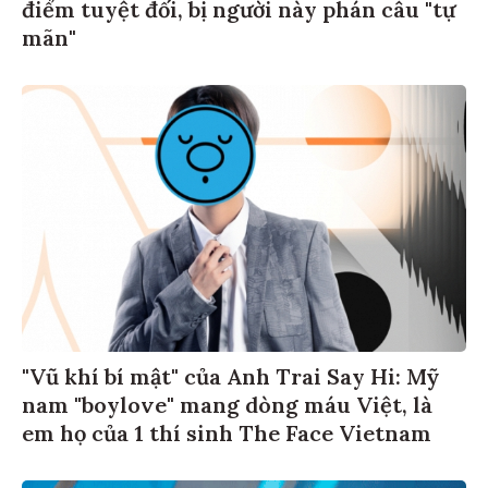
điểm tuyệt đối, bị người này phán câu "tự
mãn"
"Vũ khí bí mật" của Anh Trai Say Hi: Mỹ
nam "boylove" mang dòng máu Việt, là
em họ của 1 thí sinh The Face Vietnam