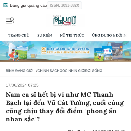
Bảng giá quảng cáo
ISSN: 3093-382X
TRANG CHỦ
SỰ KIỆN
NỮ TRÍ THỨC
ỨNG DỤNG & ĐỔI MỚI
/
BÌNH ĐẲNG GIỚI
CHÍNH SÁCH
GÓC NHÌN GIỚI
ĐỜI SỐNG
17/06/2024 07:25
Nam ca sĩ hết bị ví như MC Thanh
Bạch lại đến Vũ Cát Tường, cuối cùng
cũng chịu thay đổi điểm "phong ấn
nhan sắc"?