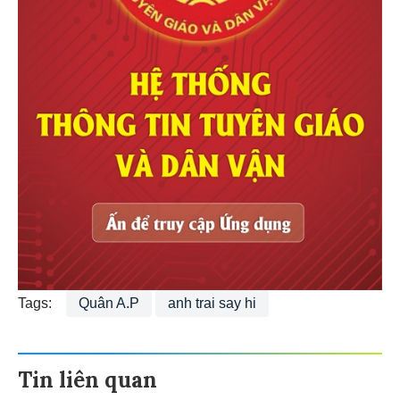
Tags:
Quân A.P
anh trai say hi
Tin liên quan