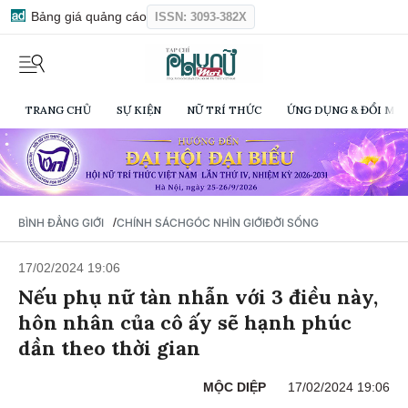
Bảng giá quảng cáo
ISSN: 3093-382X
TRANG CHỦ
SỰ KIỆN
NỮ TRÍ THỨC
ỨNG DỤNG & ĐỔI MỚI
/
BÌNH ĐẲNG GIỚI
CHÍNH SÁCH
GÓC NHÌN GIỚI
ĐỜI SỐNG
17/02/2024 19:06
Nếu phụ nữ tàn nhẫn với 3 điều này,
hôn nhân của cô ấy sẽ hạnh phúc
dần theo thời gian
MỘC DIỆP
17/02/2024 19:06