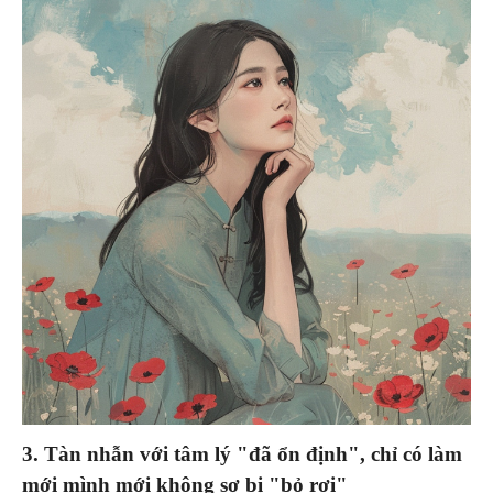
3. Tàn nhẫn với tâm lý "đã ổn định", chỉ có làm
mới mình mới không sợ bị "bỏ rơi"