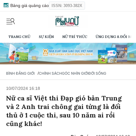
Bảng giá quảng cáo
ISSN: 3093-382X
TRANG CHỦ
SỰ KIỆN
NỮ TRÍ THỨC
ỨNG DỤNG & ĐỔI MỚI
/
BÌNH ĐẲNG GIỚI
CHÍNH SÁCH
GÓC NHÌN GIỚI
ĐỜI SỐNG
10/07/2024 16:18
Nữ ca sĩ Việt thi Đạp gió bản Trung
và 2 Anh trai chông gai từng là đối
thủ ở 1 cuộc thi, sau 10 năm ai rồi
cũng khác!