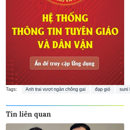
Tags:
Anh trai vượt ngàn chông gai
đạp gió
suni 
Tin liên quan