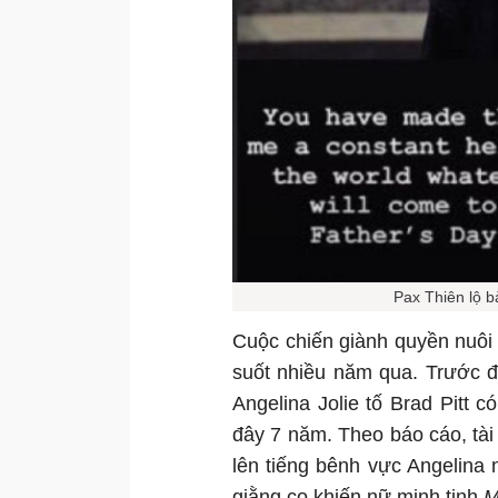
Pax Thiên lộ bà
Cuộc chiến giành quyền nuôi c
suốt nhiều năm qua. Trước đó,
Angelina Jolie tố Brad Pitt 
đây 7 năm. Theo báo cáo, tài
lên tiếng bênh vực Angelina 
giằng co khiến nữ minh tinh
M