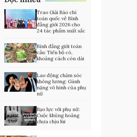
Trao Giải Báo chí
toàn quốc về Bình
đẳng giới 2026 cho
24 tác phẩm xuất sắc
Bình đẳng giới toàn
cầu: Tiến bộ có,
khoảng cách còn dài
Lao động chăm sóc
không lương: Gánh
nặng vô hình của phụ
nữ
Bạo lực với phụ nữ:
Cuộc khủng hoảng
chưa chịu lùi