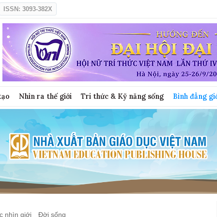
ISSN: 3093-382X
tạo
Nhìn ra thế giới
Tri thức & Kỹ năng sống
Bình đẳng gi
 nhìn giới
Đời sống