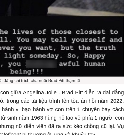
i đăng chỉ trích cha nuôi Brad Pitt thậm tệ
on giữa Angelina Jolie - Brad Pitt diễn ra dai dẳng
 trong các tài liệu trình lên tòa án hồi năm 2022,
có hành vi bạo hành vợ con trên 1 chuyến bay cách
 tử sinh năm 1963 hùng hổ lao về phía 1 người con
nhưng nữ diễn viên đã ra sức kéo chồng cũ lại. Vụ
aleficent
bị thương ở lưng và khuỷu tay.