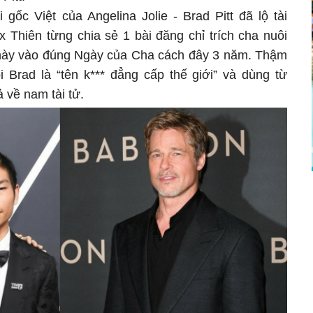
 gốc Việt của Angelina Jolie - Brad Pitt đã lộ tài
x Thiên từng chia sẻ 1 bài đăng chỉ trích cha nuôi
n này vào đúng Ngày của Cha cách đây 3 năm. Thậm
i Brad là “tên k*** đẳng cấp thế giới” và dùng từ
ả về nam tài tử.