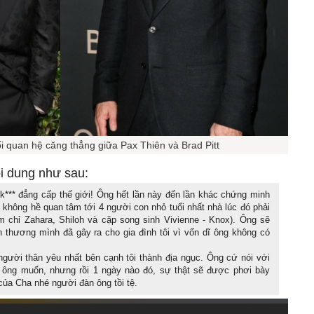
i quan hệ căng thẳng giữa Pax Thiên và Brad Pitt
i dung như sau:
*** đẳng cấp thế giới! Ông hết lần này đến lần khác chứng minh
g không hề quan tâm tới 4 người con nhỏ tuổi nhất nhà lúc đó phải
m chỉ Zahara, Shiloh và cặp song sinh Vivienne - Knox). Ông sẽ
 thương mình đã gây ra cho gia đình tôi vì vốn dĩ ông không có
gười thân yêu nhất bên cạnh tôi thành địa ngục. Ông cứ nói với
gì ông muốn, nhưng rồi 1 ngày nào đó, sự thật sẽ được phơi bày
của Cha nhé người đàn ông tồi tệ.