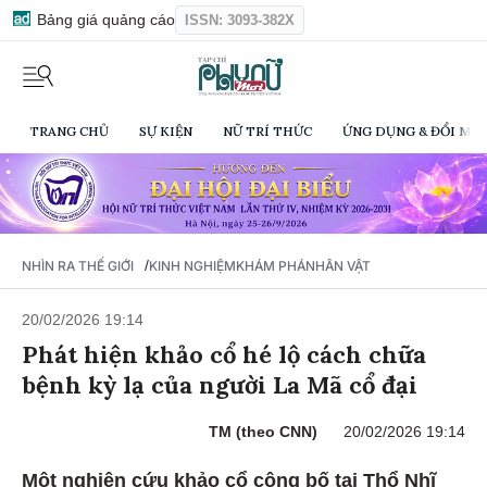
Bảng giá quảng cáo
ISSN: 3093-382X
TRANG CHỦ
SỰ KIỆN
NỮ TRÍ THỨC
ỨNG DỤNG & ĐỔI MỚI
/
NHÌN RA THẾ GIỚI
KINH NGHIỆM
KHÁM PHÁ
NHÂN VẬT
20/02/2026 19:14
Phát hiện khảo cổ hé lộ cách chữa
bệnh kỳ lạ của người La Mã cổ đại
TM (theo CNN)
20/02/2026 19:14
Một nghiên cứu khảo cổ công bố tại Thổ Nhĩ