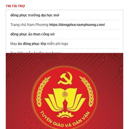
TIN TÀI TRỢ
đồng phục trường đại học mở
Trang chủ Nam Phương
https://dongphucnamphuong.com/
đồng phục áo thun công sở
May
áo đồng phục lớp
miễn phí logo
Top 300+ mẫu
áo lớp gạo house