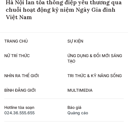
Hà Nội lan tỏa thông điệp yêu thương qua
chuỗi hoạt động kỷ niệm Ngày Gia đình
Việt Nam
TRANG CHỦ
SỰ KIỆN
NỮ TRÍ THỨC
ỨNG DỤNG & ĐỔI MỚI SÁNG
TẠO
NHÌN RA THẾ GIỚI
TRI THỨC & KỸ NĂNG SỐNG
BÌNH ĐẲNG GIỚI
MULTIMEDIA
Hotline tòa soạn
Báo giá
024.36.555.655
Quảng cáo