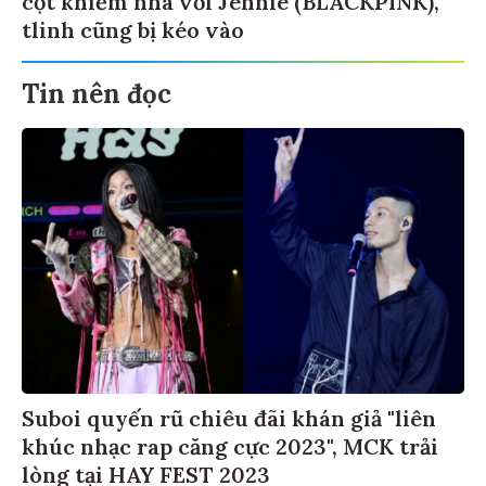
cợt khiếm nhã với Jennie (BLACKPINK),
tlinh cũng bị kéo vào
Tin nên đọc
Suboi quyến rũ chiêu đãi khán giả "liên
khúc nhạc rap căng cực 2023", MCK trải
lòng tại HAY FEST 2023