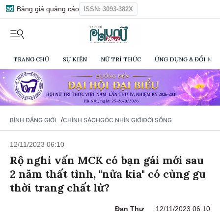
Bảng giá quảng cáo
ISSN: 3093-382X
TRANG CHỦ
SỰ KIỆN
NỮ TRÍ THỨC
ỨNG DỤNG & ĐỔI MỚI
/
BÌNH ĐẲNG GIỚI
CHÍNH SÁCH
GÓC NHÌN GIỚI
ĐỜI SỐNG
12/11/2023 06:10
Rộ nghi vấn MCK có bạn gái mới sau
2 năm thất tình, "nửa kia" có cùng gu
thời trang chất lừ?
Đan Thư
12/11/2023 06:10