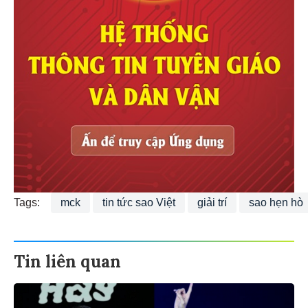
Tags:
mck
tin tức sao Việt
giải trí
sao hẹn hò
Tin liên quan