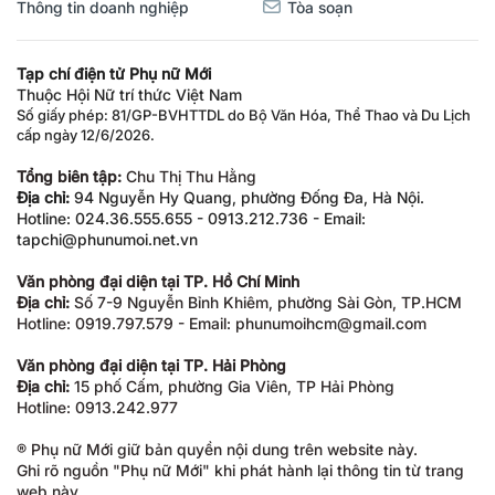
Thông tin doanh nghiệp
Tòa soạn
Tạp chí điện tử Phụ nữ Mới
Thuộc Hội Nữ trí thức Việt Nam
Số giấy phép: 81/GP-BVHTTDL do Bộ Văn Hóa, Thể Thao và Du Lịch
cấp ngày 12/6/2026.
Tổng biên tập:
Chu Thị Thu Hằng
Địa chỉ:
94 Nguyễn Hy Quang, phường Đống Đa, Hà Nội.
Hotline: 024.36.555.655 - 0913.212.736 - Email:
tapchi@phunumoi.net.vn
Văn phòng đại diện tại TP. Hồ Chí Minh
Địa chỉ:
Số 7-9 Nguyễn Bỉnh Khiêm, phường Sài Gòn, TP.HCM
Hotline: 0919.797.579 - Email: phunumoihcm@gmail.com
Văn phòng đại diện tại TP. Hải Phòng
Địa chỉ:
15 phố Cấm, phường Gia Viên, TP Hải Phòng
Hotline: 0913.242.977
® Phụ nữ Mới giữ bản quyền nội dung trên website này.
Ghi rõ nguồn "Phụ nữ Mới" khi phát hành lại thông tin từ trang
web này.