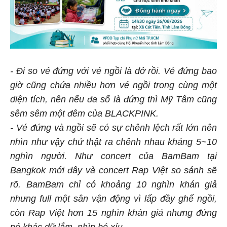
- Đi so vé đứng với vé ngồi là dở rồi. Vé đứng bao
giờ cũng chứa nhiều hơn vé ngồi trong cùng một
diện tích, nên nếu đa số là đứng thì Mỹ Tâm cũng
sêm sêm một đêm của BLACKPINK.
- Vé đứng và ngồi sẽ có sự chênh lệch rất lớn nên
nhìn như vậy chứ thật ra chênh nhau khảng 5~10
nghìn người. Như concert của BamBam tại
Bangkok mới đây và concert Rap Việt so sánh sẽ
rõ. BamBam chỉ có khoảng 10 nghìn khán giả
nhưng full một sân vận động vì lấp đầy ghế ngồi,
còn Rap Việt hơn 15 nghìn khán giả nhưng đứng
nó khác dữ lắm, nhìn bé xíu.