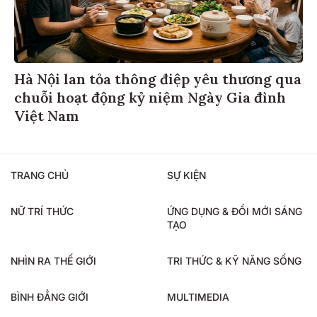
Hà Nội lan tỏa thông điệp yêu thương qua
chuỗi hoạt động kỷ niệm Ngày Gia đình
Việt Nam
TRANG CHỦ
SỰ KIỆN
NỮ TRÍ THỨC
ỨNG DỤNG & ĐỔI MỚI SÁNG
TẠO
NHÌN RA THẾ GIỚI
TRI THỨC & KỸ NĂNG SỐNG
BÌNH ĐẲNG GIỚI
MULTIMEDIA