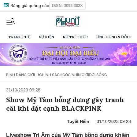
Bảng giá quảng cáo
ISSN: 3093-382X
TRANG CHỦ
SỰ KIỆN
NỮ TRÍ THỨC
ỨNG DỤNG & ĐỔI MỚI
/
BÌNH ĐẲNG GIỚI
CHÍNH SÁCH
GÓC NHÌN GIỚI
ĐỜI SỐNG
31/10/2023 09:28
Show Mỹ Tâm bỗng dưng gây tranh
cãi khi đặt cạnh BLACKPINK
Tuyết Hiền
31/10/2023 09:28
Liveshow Tri Âm của Mỹ Tâm bỗng dưng khiến