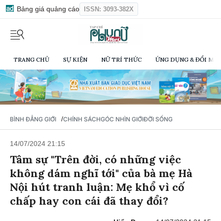
Bảng giá quảng cáo
ISSN: 3093-382X
TRANG CHỦ
SỰ KIỆN
NỮ TRÍ THỨC
ỨNG DỤNG & ĐỔI MỚI
/
BÌNH ĐẲNG GIỚI
CHÍNH SÁCH
GÓC NHÌN GIỚI
ĐỜI SỐNG
14/07/2024 21:15
Tâm sự "Trên đời, có những việc
không dám nghĩ tới" của bà mẹ Hà
Nội hút tranh luận: Mẹ khổ vì cố
chấp hay con cái đã thay đổi?