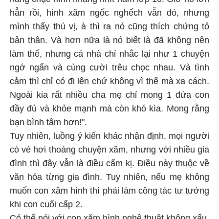
hẳn rồi, hình xăm ngốc nghếch vẫn đó, nhưng
mình thấy thú vị, à thì ra nó cũng thích chứng tỏ
bản thân. Và hơn nữa là nó biết là đã không nên
làm thế, nhưng cả nhà chỉ nhắc lại như 1 chuyện
ngớ ngẩn và cùng cười trêu chọc nhau. Và tình
cảm thì chỉ có đi lên chứ không vì thế mà xa cách.
Ngoài kia rất nhiều cha mẹ chỉ mong 1 đứa con
đầy đủ và khỏe mạnh mà còn khó kìa. Mong rằng
bạn bình tâm hơn!".
Tuy nhiên, luồng ý kiến khác nhận định, mọi người
có vẻ hơi thoáng chuyện xăm, nhưng với nhiều gia
đình thì đây vẫn là điều cấm kị. Điều này thuộc về
văn hóa từng gia đình. Tuy nhiên, nếu mẹ không
muốn con xăm hình thì phải làm công tác tư tưởng
khi con cuối cấp 2.
Có thể nói với con xăm hình nghệ thuật không xấu,