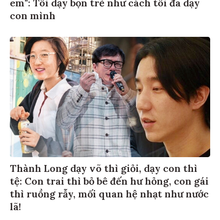
em": Tôi dạy bọn trẻ như cách tôi đã dạy
con mình
Thành Long dạy võ thì giỏi, dạy con thì
tệ: Con trai thì bỏ bê đến hư hỏng, con gái
thì ruồng rẫy, mối quan hệ nhạt như nước
lã!