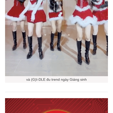
và (G)I-DLE đu trend ngày Giáng sinh