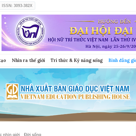
ISSN: 3093-382X
tạo
Nhìn ra thế giới
Tri thức & Kỹ năng sống
Bình đẳng gi
 nhìn giới
Đời sống