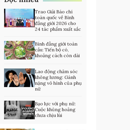
Trao Giải Báo chí
toàn quốc về Bình
đẳng giới 2026 cho
24 tác phẩm xuất sắc
Bình đẳng giới toàn
cầu: Tiến bộ có,
khoảng cách còn dài
Lao động chăm sóc
không lương: Gánh
nặng vô hình của phụ
nữ
Bạo lực với phụ nữ:
Cuộc khủng hoảng
chưa chịu lùi