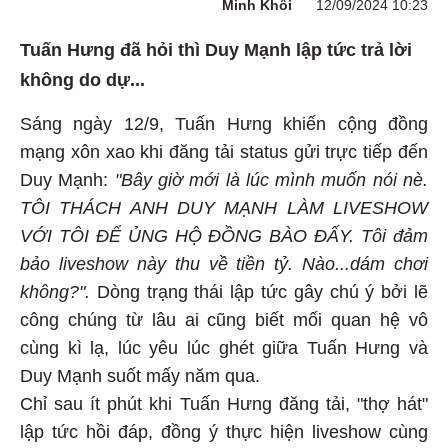
Minh Khôi
12/09/2024 10:23
Tuấn Hưng đã hỏi thì Duy Mạnh lập tức trả lời
không do dự...
Sáng ngày 12/9, Tuấn Hưng khiến cộng đồng
mạng xôn xao khi đăng tải status gửi trực tiếp đến
Duy Mạnh:
"Bây giờ mới là lúc mình muốn nói nè.
TÔI THÁCH ANH DUY MẠNH LÀM LIVESHOW
VỚI TÔI ĐỂ ỦNG HỘ ĐỒNG BÀO ĐẤY. Tôi đảm
bảo liveshow này thu về tiền tỷ. Nào...dám chơi
không?".
Dòng trạng thái lập tức gây chú ý bởi lẽ
công chúng từ lâu ai cũng biết mối quan hệ vô
cùng kì lạ, lúc yêu lúc ghét giữa Tuấn Hưng và
Duy Mạnh suốt mấy năm qua.
Chỉ sau ít phút khi Tuấn Hưng đăng tải, "thợ hát"
lập tức hồi đáp, đồng ý thực hiện liveshow cùng