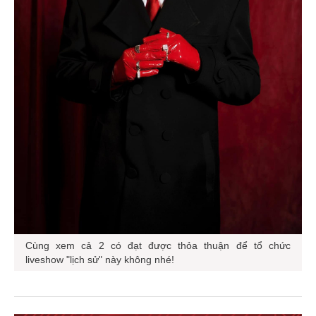
Cùng xem cả 2 có đạt được thỏa thuận để tổ chức
liveshow "lịch sử" này không nhé!