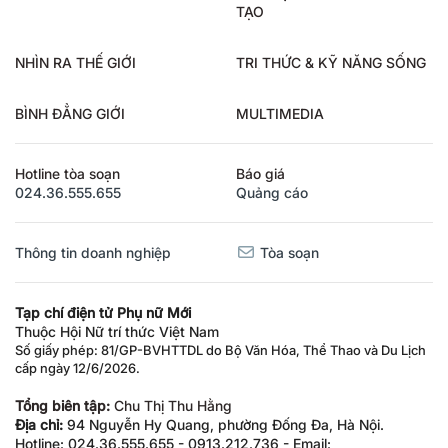
TẠO
NHÌN RA THẾ GIỚI
TRI THỨC & KỸ NĂNG SỐNG
BÌNH ĐẲNG GIỚI
MULTIMEDIA
Hotline tòa soạn
Báo giá
024.36.555.655
Quảng cáo
Thông tin doanh nghiệp
Tòa soạn
Tạp chí điện tử Phụ nữ Mới
Thuộc Hội Nữ trí thức Việt Nam
Số giấy phép: 81/GP-BVHTTDL do Bộ Văn Hóa, Thể Thao và Du Lịch
cấp ngày 12/6/2026.
Tổng biên tập:
Chu Thị Thu Hằng
Địa chỉ:
94 Nguyễn Hy Quang, phường Đống Đa, Hà Nội.
Hotline: 024.36.555.655 - 0913.212.736 - Email: