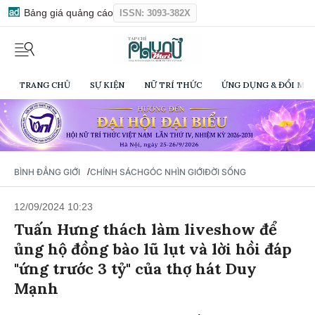
Bảng giá quảng cáo
ISSN: 3093-382X
TRANG CHỦ
SỰ KIỆN
NỮ TRÍ THỨC
ỨNG DỤNG & ĐỔI MỚI
/
BÌNH ĐẲNG GIỚI
CHÍNH SÁCH
GÓC NHÌN GIỚI
ĐỜI SỐNG
12/09/2024 10:23
Tuấn Hưng thách làm liveshow để
ủng hộ đồng bào lũ lụt và lời hồi đáp
"ứng trước 3 tỷ" của thợ hát Duy
Mạnh