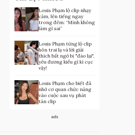
Louis Phạm lộ clip nhạy
cảm, lên tiếng ngay
trong đêm: “Mình không
làm gì sai”
Louis Phạm từng lộ clip
hôn trai lạ và lời giải
thích bất ngờ bị "đào lại",
yêu đương kiểu gì kì cục
vậy!
Louis Phạm cho biết đã
nhờ cơ quan chức năng
vào cuộc sau vụ phát
tán clip
ads