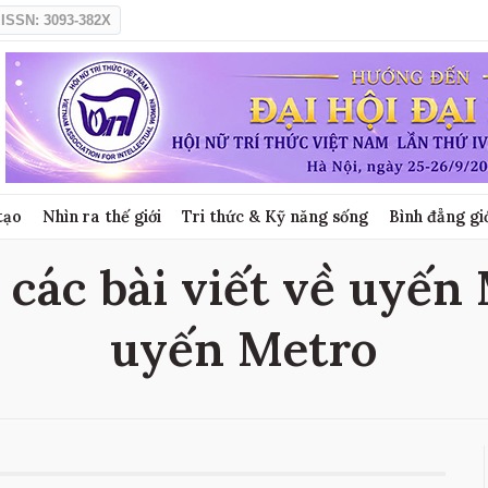
ISSN: 3093-382X
tạo
Nhìn ra thế giới
Tri thức & Kỹ năng sống
Bình đẳng gi
các bài viết về uyến 
uyến Metro