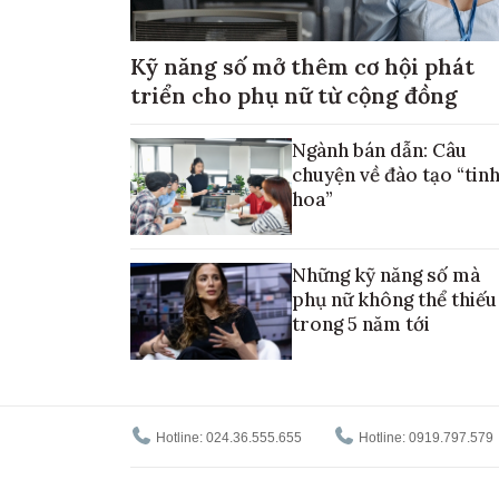
Kỹ năng số mở thêm cơ hội phát
triển cho phụ nữ từ cộng đồng
Ngành bán dẫn: Câu
chuyện về đào tạo “tin
hoa”
Những kỹ năng số mà
phụ nữ không thể thiếu
trong 5 năm tới
Hotline: 024.36.555.655
Hotline: 0919.797.579