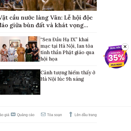
Vật cầu nước làng Vân: Lễ hội độc
đáo giữa bùn đất và khát vọng
mùa màng no đủ
“Sen Đầu Hạ IX” khai
mạc tại Hà Nội, lan tỏa
✕
tinh thần Phật giáo qua
hội họa
Cảnh tượng hiếm thấy ở
Hà Nội lúc 9h sáng
áo giá
Quảng cáo
Tòa soạn
Lên đầu trang