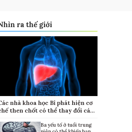
Nhìn ra thế giới
Các nhà khoa học Bỉ phát hiện cơ
chế then chốt có thể thay đổi cách
điều trị ung thư di căn gan
Ba yếu tố ở tuổi trung
niên có thể khiến bạn