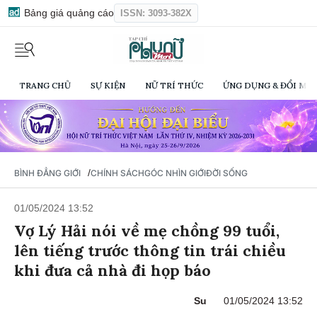
Bảng giá quảng cáo
ISSN: 3093-382X
TRANG CHỦ
SỰ KIỆN
NỮ TRÍ THỨC
ỨNG DỤNG & ĐỔI MỚI
/
BÌNH ĐẲNG GIỚI
CHÍNH SÁCH
GÓC NHÌN GIỚI
ĐỜI SỐNG
01/05/2024 13:52
Vợ Lý Hải nói về mẹ chồng 99 tuổi,
lên tiếng trước thông tin trái chiều
khi đưa cả nhà đi họp báo
Su
01/05/2024 13:52