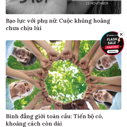
Bạo lực với phụ nữ: Cuộc khủng hoảng
chưa chịu lùi
✕
Bình đẳng giới toàn cầu: Tiến bộ có,
khoảng cách còn dài