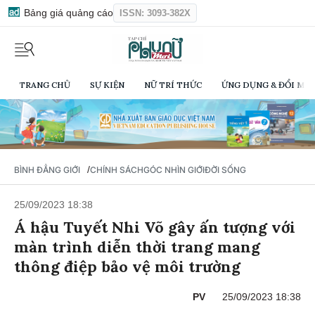
Bảng giá quảng cáo
ISSN: 3093-382X
TRANG CHỦ
SỰ KIỆN
NỮ TRÍ THỨC
ỨNG DỤNG & ĐỔI MỚI
/
BÌNH ĐẲNG GIỚI
CHÍNH SÁCH
GÓC NHÌN GIỚI
ĐỜI SỐNG
25/09/2023 18:38
Á hậu Tuyết Nhi Võ gây ấn tượng với
màn trình diễn thời trang mang
thông điệp bảo vệ môi trường
PV
25/09/2023 18:38