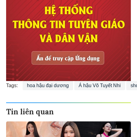
Tags:
hoa hậu đại dương
Á hậu Võ Tuyết Nhi
sh
Tin liên quan