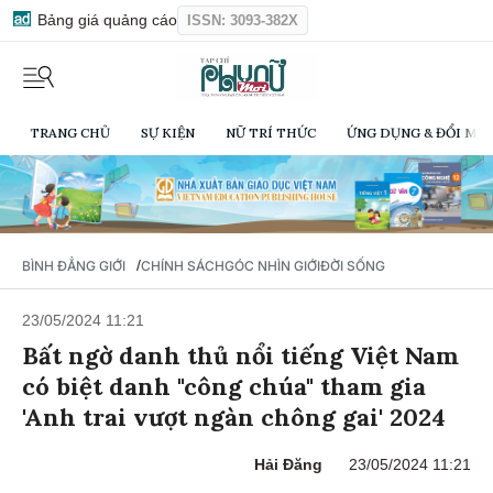
Bảng giá quảng cáo
ISSN: 3093-382X
TRANG CHỦ
SỰ KIỆN
NỮ TRÍ THỨC
ỨNG DỤNG & ĐỔI MỚI
/
BÌNH ĐẲNG GIỚI
CHÍNH SÁCH
GÓC NHÌN GIỚI
ĐỜI SỐNG
23/05/2024 11:21
Bất ngờ danh thủ nổi tiếng Việt Nam
có biệt danh "công chúa" tham gia
'Anh trai vượt ngàn chông gai' 2024
Hải Đăng
23/05/2024 11:21