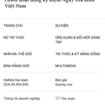
chuỗi hoạt động kỷ niệm Ngày Gia đình
Việt Nam
TRANG CHỦ
SỰ KIỆN
NỮ TRÍ THỨC
ỨNG DỤNG & ĐỔI MỚI SÁNG
TẠO
NHÌN RA THẾ GIỚI
TRI THỨC & KỸ NĂNG SỐNG
BÌNH ĐẲNG GIỚI
MULTIMEDIA
Hotline tòa soạn
Báo giá
024.36.555.655
Quảng cáo
Thông tin doanh nghiệp
Tòa soạn