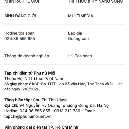
NHÌN RA THẾ GIỚI
TRI THỨC & KỸ NĂNG SỐNG
BÌNH ĐẲNG GIỚI
MULTIMEDIA
Hotline tòa soạn
Báo giá
024.36.555.655
Quảng cáo
Thông tin doanh nghiệp
Tòa soạn
Tạp chí điện tử Phụ nữ Mới
Thuộc Hội Nữ trí thức Việt Nam
Số giấy phép: 81/GP-BVHTTDL do Bộ Văn Hóa, Thể Thao và Du Lịch
cấp ngày 12/6/2026.
Tổng biên tập:
Chu Thị Thu Hằng
Địa chỉ:
94 Nguyễn Hy Quang, phường Đống Đa, Hà Nội.
Hotline: 024.36.555.655 - 0913.212.736 - Email:
tapchi@phunumoi.net.vn
Văn phòng đại diện tại TP. Hồ Chí Minh