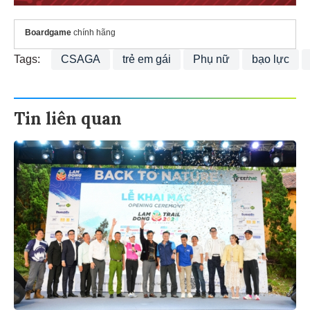
Boardgame
chính hãng
Tags:
CSAGA
trẻ em gái
Phụ nữ
bạo lực
Tin liên quan