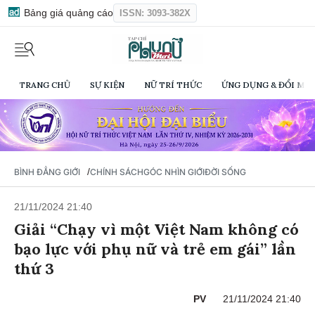
Bảng giá quảng cáo
ISSN: 3093-382X
TRANG CHỦ
SỰ KIỆN
NỮ TRÍ THỨC
ỨNG DỤNG & ĐỔI MỚI
/
BÌNH ĐẲNG GIỚI
CHÍNH SÁCH
GÓC NHÌN GIỚI
ĐỜI SỐNG
21/11/2024 21:40
Giải “Chạy vì một Việt Nam không có
bạo lực với phụ nữ và trẻ em gái” lần
thứ 3
PV
21/11/2024 21:40