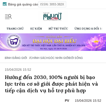
Bảng giá quảng cáo
ISSN: 3093-382X
TRANG CHỦ
SỰ KIỆN
NỮ TRÍ THỨC
ỨNG DỤNG & ĐỔI MỚI
/
BÌNH ĐẲNG GIỚI
CHÍNH SÁCH
GÓC NHÌN GIỚI
ĐỜI SỐNG
15/04/2026 15:52
Hướng đến 2030, 100% người bị bạo
lực trên cơ sở giới được phát hiện và
tiếp cận dịch vụ hỗ trợ phù hợp
PV
15/04/2026 15:52