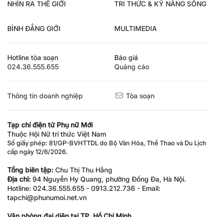
NHÌN RA THẾ GIỚI
TRI THỨC & KỸ NĂNG SỐNG
BÌNH ĐẲNG GIỚI
MULTIMEDIA
Hotline tòa soạn
Báo giá
024.36.555.655
Quảng cáo
Thông tin doanh nghiệp
Tòa soạn
Tạp chí điện tử Phụ nữ Mới
Thuộc Hội Nữ trí thức Việt Nam
Số giấy phép: 81/GP-BVHTTDL do Bộ Văn Hóa, Thể Thao và Du Lịch
cấp ngày 12/6/2026.
Tổng biên tập:
Chu Thị Thu Hằng
Địa chỉ:
94 Nguyễn Hy Quang, phường Đống Đa, Hà Nội.
Hotline: 024.36.555.655 - 0913.212.736 - Email:
tapchi@phunumoi.net.vn
Văn phòng đại diện tại TP. Hồ Chí Minh