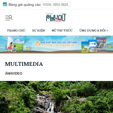
Bảng giá quảng cáo
ISSN: 3093-382X
TRANG CHỦ
SỰ KIỆN
NỮ TRÍ THỨC
ỨNG DỤNG & ĐỔI MỚI
MULTIMEDIA
ẢNH
VIDEO