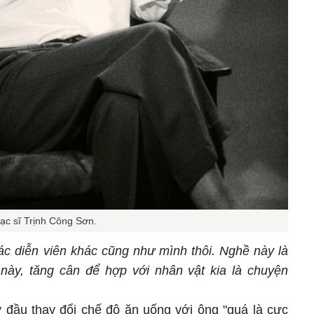
hạc sĩ Trịnh Công Sơn.
c diễn viên khác cũng như mình thôi. Nghề này là
này, tăng cân để hợp với nhân vật kia là chuyện
 đầu thay đổi chế độ ăn uống với ông "quá là cực