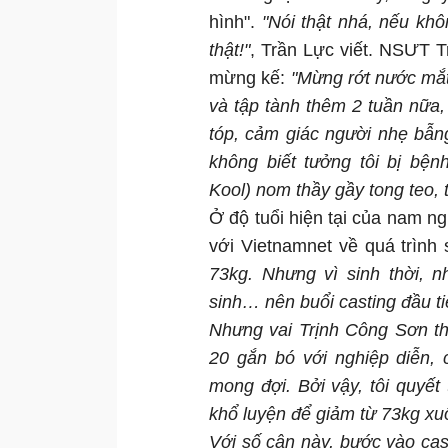
hình".
"Nói thật nhá, nếu khô
thật!"
, Trần Lực viết. NSƯT T
mừng kế:
"Mừng rớt nước mắt
và tập tành thêm 2 tuần nữa, 
tóp, cảm giác người nhẹ bẫn
không biết tưởng tôi bị bệ
Kool) nom thầy gầy tong teo, 
Ở độ tuổi hiện tại của nam n
với Vietnamnet về quá trình 
73kg. Nhưng vì sinh thời, 
sinh… nên buổi casting đầu ti
Nhưng vai Trịnh Công Sơn th
20 gắn bó với nghiệp diễn, 
mong đợi. Bởi vậy, tôi quyết
khổ luyện để giảm từ 73kg xu
Với số cân này, bước vào cast