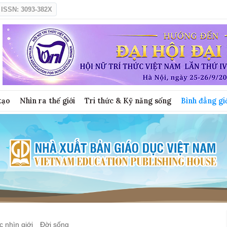
ISSN: 3093-382X
tạo
Nhìn ra thế giới
Tri thức & Kỹ năng sống
Bình đẳng gi
 nhìn giới
Đời sống