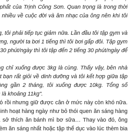
 phất của Trịnh Công Sơn. Quan trọng là trong thời
u nhiều về cuộc đời và âm nhạc của ông nên khi tôi
 tôi phải tiếp tục giảm nữa. Lần đầu tôi tập gym và
ng, người ta bơi 1 tiếng thì tôi bơi gấp đôi. Tập gym
 30 phút/ngày thì tôi tập đến 2 tiếng 30 phút/ngày để
g chỉ xuống được 3kg là cùng. Thấy vậy, bên nhà
t bạn rất giỏi về dinh dưỡng và tôi kết hợp giữa tập
òng gần 2 tháng, tôi xuống được 10kg. Tổng số
 là khoảng 11kg".
ó rồi nhưng giữ được cân ở mức này còn khó nữa.
 sinh hoạt hàng ngày như bỏ thói quen ăn sáng hàng
và sở thích ăn bánh mì bơ sữa… Thay vào đó, ông
thèm ăn sáng nhất hoặc tập thể dục vào lúc thèm bia