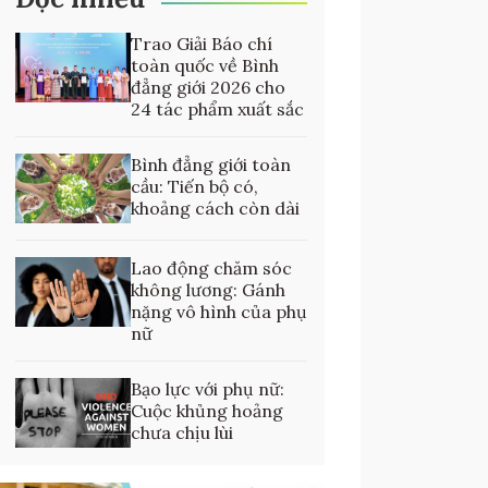
Trao Giải Báo chí
toàn quốc về Bình
đẳng giới 2026 cho
24 tác phẩm xuất sắc
Bình đẳng giới toàn
cầu: Tiến bộ có,
khoảng cách còn dài
Lao động chăm sóc
không lương: Gánh
nặng vô hình của phụ
nữ
Bạo lực với phụ nữ:
Cuộc khủng hoảng
chưa chịu lùi