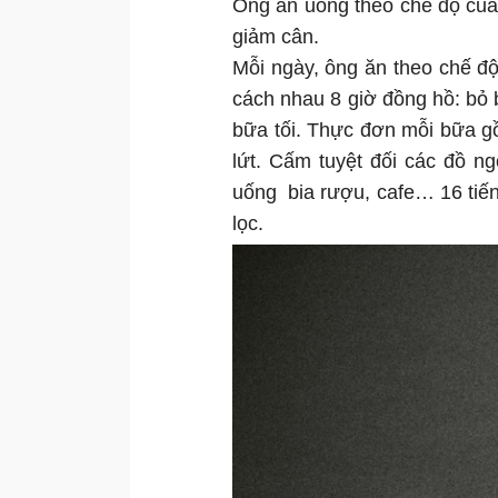
Ông ăn uống theo chế độ của
giảm cân.
Mỗi ngày, ông ăn theo chế độ 
cách nhau 8 giờ đồng hồ: bỏ 
bữa tối. Thực đơn mỗi bữa gồm
lứt. Cấm tuyệt đối các đồ n
uống bia rượu, cafe… 16 tiế
lọc.