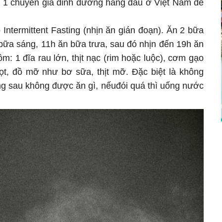
 1 chuyên gia dinh dưỡng hàng đầu ở Việt Nam để
Intermittent Fasting (nhịn ăn gián đoạn). Ăn 2 bữa
bữa sáng, 11h ăn bữa trưa, sau đó nhịn đến 19h ăn
: 1 đĩa rau lớn, thịt nạc (rim hoặc luộc), cơm gạo
gọt, đồ mỡ như bơ sữa, thịt mỡ. Đặc biệt là không
ng sau không được ăn gì, nếuđói quá thì uống nước