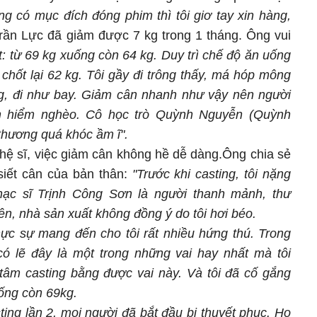
ng có mục đích đóng phim thì tôi giơ tay xin hàng,
rần Lực đã giảm được 7 kg trong 1 tháng. Ông vui
: từ 69 kg xuống còn 64 kg. Duy trì chế độ ăn uống
chốt lại 62 kg.
Tôi gầy đi trông thấy, má hóp mông
g, đi như bay. Giảm cân nhanh như vậy nên người
nh hiểm nghèo. Cô học trò Quỳnh Nguyễn (Quỳnh
thương quá khóc ầm ĩ".
ghệ sĩ, việc giảm cân không hề dễ dàng.Ông chia sẻ
siết cân của bản thân:
"Trước khi casting, tôi nặng
nhạc sĩ Trịnh Công Sơn là người thanh mảnh, thư
ên, nhà sản xuất không đồng ý do tôi hơi béo.
ực sự mang đến cho tôi rất nhiều hứng thú. Trong
có lẽ đây là một trong những vai hay nhất mà tôi
 tâm casting bằng được vai này. Và tôi đã cố gắng
ống còn 69kg.
ing lần 2, mọi người đã bắt đầu bị thuyết phục. Họ