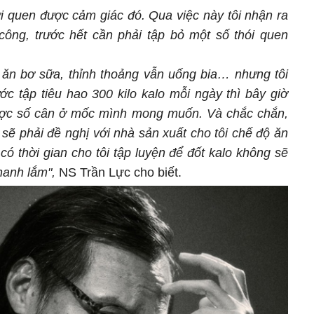
ới quen được cảm giác đó. Qua việc này tôi nhận ra
ông, trước hết cần phải tập bỏ một số thói quen
n ăn bơ sữa, thỉnh thoảng vẫn uống bia… nhưng tôi
ớc tập tiêu hao 300 kilo kalo mỗi ngày thì bây giờ
được số cân ở mốc mình mong muốn. Và chắc chắn,
i sẽ phải đề nghị với nhà sản xuất cho tôi chế độ ăn
ó thời gian cho tôi tập luyện để đốt kalo không sẽ
nhanh lắm",
NS Trần Lực cho biết.