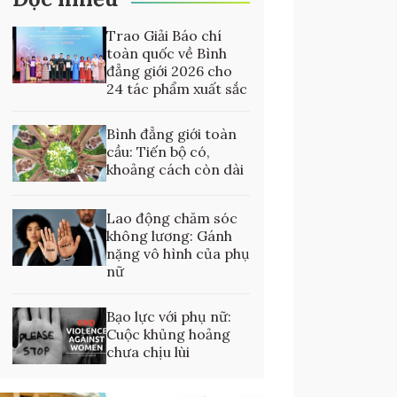
Trao Giải Báo chí
toàn quốc về Bình
đẳng giới 2026 cho
24 tác phẩm xuất sắc
Bình đẳng giới toàn
cầu: Tiến bộ có,
khoảng cách còn dài
Lao động chăm sóc
không lương: Gánh
nặng vô hình của phụ
nữ
Bạo lực với phụ nữ:
Cuộc khủng hoảng
chưa chịu lùi