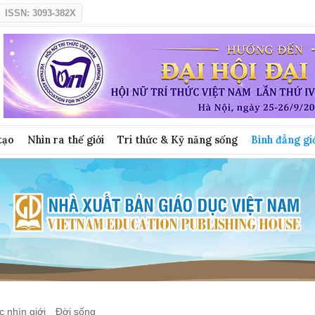
ISSN: 3093-382X
tạo
Nhìn ra thế giới
Tri thức & Kỹ năng sống
Bình đẳng gi
 nhìn giới
Đời sống