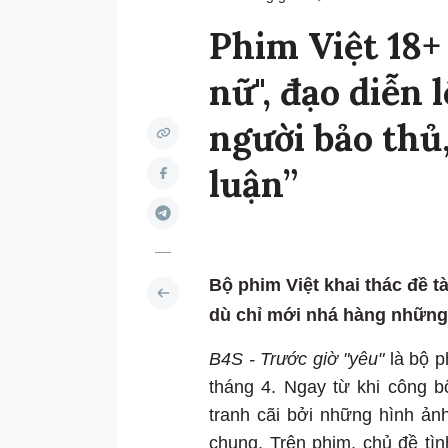
Phim Việt 18+
nữ", đạo diễn 
người bảo thủ
luận”
Bộ phim Việt khai thác đề t
dù chỉ mới nhá hàng những 
B4S - Trước giờ "yêu"
là bộ p
tháng 4. Ngay từ khi công bố 
tranh cãi bởi những hình ảnh
chung. Trên phim, chủ đề tì