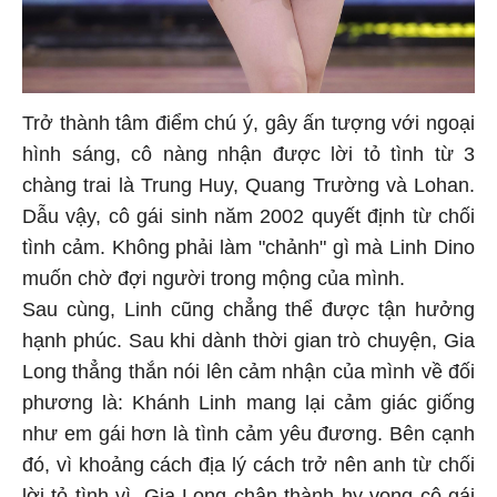
Trở thành tâm điểm chú ý, gây ấn tượng với ngoại
hình sáng, cô nàng nhận được lời tỏ tình từ 3
chàng trai là Trung Huy, Quang Trường và Lohan.
Dẫu vậy, cô gái sinh năm 2002 quyết định từ chối
tình cảm. Không phải làm "chảnh" gì mà Linh Dino
muốn chờ đợi người trong mộng của mình.
Sau cùng, Linh cũng chẳng thể được tận hưởng
hạnh phúc. Sau khi dành thời gian trò chuyện, Gia
Long thẳng thắn nói lên cảm nhận của mình về đối
phương là: Khánh Linh mang lại cảm giác giống
như em gái hơn là tình cảm yêu đương. Bên cạnh
đó, vì khoảng cách địa lý cách trở nên anh từ chối
lời tỏ tình vì. Gia Long chân thành hy vọng cô gái