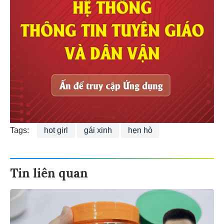
Tags:
hot girl
gái xinh
hẹn hò
Tin liên quan