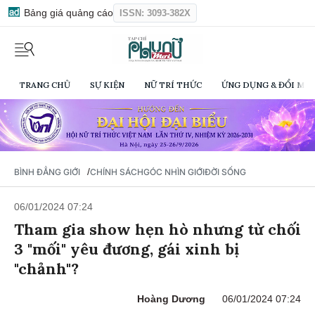
Bảng giá quảng cáo
ISSN: 3093-382X
TRANG CHỦ
SỰ KIỆN
NỮ TRÍ THỨC
ỨNG DỤNG & ĐỔI MỚI
/
BÌNH ĐẲNG GIỚI
CHÍNH SÁCH
GÓC NHÌN GIỚI
ĐỜI SỐNG
06/01/2024 07:24
Tham gia show hẹn hò nhưng từ chối
3 "mối" yêu đương, gái xinh bị
"chảnh"?
Hoàng Dương
06/01/2024 07:24