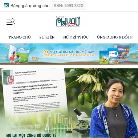
Bảng giá quảng cáo
ISSN: 3093-382X
TRANG CHỦ
SỰ KIỆN
NỮ TRÍ THỨC
ỨNG DỤNG & ĐỔI MỚI