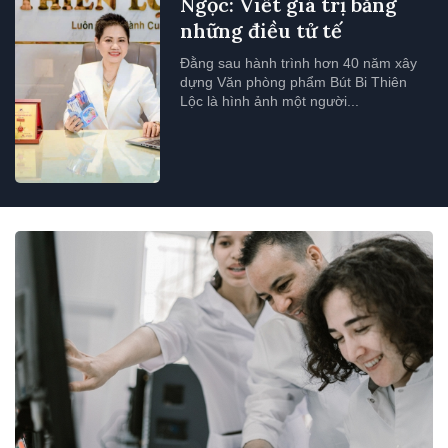
Ngọc: Viết giá trị bằng
những điều tử tế
Đằng sau hành trình hơn 40 năm xây
dựng Văn phòng phẩm Bút Bi Thiên
Lộc là hình ảnh một người...