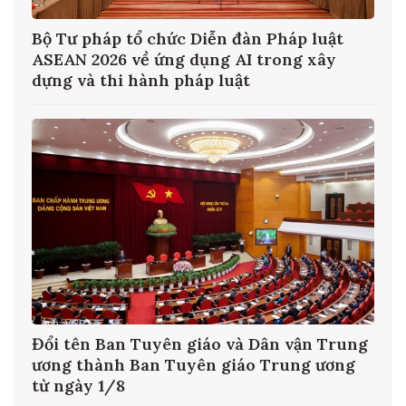
Tổng Bí thư, Chủ tịch nước Tô Lâm: Ngoại
giao khoa học công nghệ phải trở thành
nhiệm vụ thường xuyên
ng
Bộ Chính trị yêu cầu giảm tối thiểu 20%
g
đầu mối cơ sở giáo dục đại học công lập