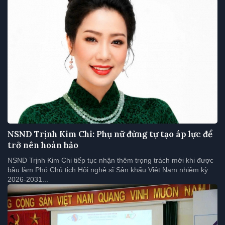
NSND Trịnh Kim Chi: Phụ nữ đừng tự tạo áp lực để
trở nên hoàn hảo
NSND Trịnh Kim Chi tiếp tục nhận thêm trọng trách mới khi được
bầu làm Phó Chủ tịch Hội nghệ sĩ Sân khấu Việt Nam nhiệm kỳ
2026-2031...