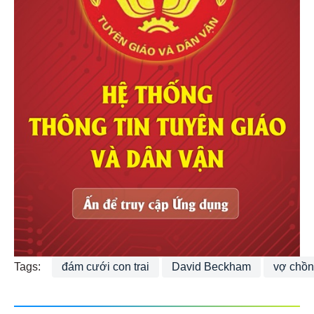
Tags:
đám cưới con trai
David Beckham
vợ chồ