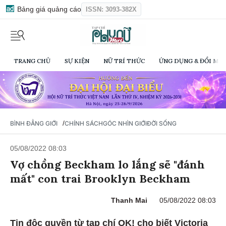
Bảng giá quảng cáo
ISSN: 3093-382X
TRANG CHỦ
SỰ KIỆN
NỮ TRÍ THỨC
ỨNG DỤNG & ĐỔI MỚI
/
BÌNH ĐẲNG GIỚI
CHÍNH SÁCH
GÓC NHÌN GIỚI
ĐỜI SỐNG
05/08/2022 08:03
Vợ chồng Beckham lo lắng sẽ "đánh
mất" con trai Brooklyn Beckham
Thanh Mai
05/08/2022 08:03
Tin độc quyền từ tạp chí OK! cho biết Victoria