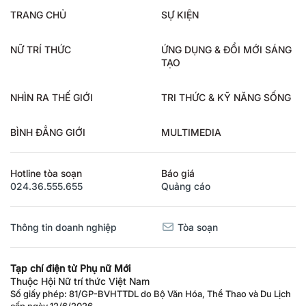
TRANG CHỦ
SỰ KIỆN
NỮ TRÍ THỨC
ỨNG DỤNG & ĐỔI MỚI SÁNG
TẠO
NHÌN RA THẾ GIỚI
TRI THỨC & KỸ NĂNG SỐNG
BÌNH ĐẲNG GIỚI
MULTIMEDIA
Hotline tòa soạn
Báo giá
024.36.555.655
Quảng cáo
Thông tin doanh nghiệp
Tòa soạn
Tạp chí điện tử Phụ nữ Mới
Thuộc Hội Nữ trí thức Việt Nam
Số giấy phép: 81/GP-BVHTTDL do Bộ Văn Hóa, Thể Thao và Du Lịch
cấp ngày 12/6/2026.