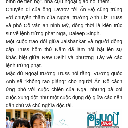
bình để tiến bộ", nhà cựu ngoại giao nói thêm.
Chuyến đi của ông Lavrov tới Ấn Độ cũng trùng
với chuyến thăm của Ngoại trưởng Anh Liz Truss
và phó Cố vấn an ninh Mỹ, đồng thời là kiến ​​trúc
sư về lệnh trừng phạt Nga, Daleep Singh.
Một cuộc trao đổi giữa Jaishankar và người đồng
cấp Truss hôm thứ Năm đã làm nổi bật lên sự
khác biệt giữa New Delhi và phương Tây về các
lệnh trừng phạt.
Mặc dù Ngoại trưởng Truss nói rằng, Vương quốc
Anh sẽ “không rao giảng” cho người Ấn Độ cách
ứng phó với cuộc chiến của Nga, nhưng bà coi
cuộc xung đột như một cuộc đụng độ giữa các nền
dân chủ và chủ nghĩa độc tài.