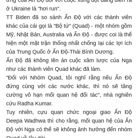
ứng của Ấn Độ đối với cuộc xung đột đang diễn ra
ở Ukraine là "hơi run".
TT Biden đã so sánh Ấn Độ với các thành viên
khác của cái gọi là "Bộ tứ" (Quad) - một nhóm gồm
Mỹ, Nhật Bản, Australia và Ấn Độ - được coi là thể
hiện một mặt trận thống nhất chống lại các lợi ích
của Trung Quốc ở Ấn Độ-Thái Bình Dương.
Ấn Độ đã không lên án cuộc xâm lược của Nga
như các thành viên Quad khác đã làm.
"Đối với Nhóm Quad, tôi nghĩ rằng nếu Ấn Độ
đứng cùng với các nước khác, thì nó sẽ tăng
cường vô hạn mối quan hệ đối tác", nhà nghiên
cứu Radha Kumar.
Tuy nhiên, cựu quan chức ngoại giao Ấn Độ
Deepa Wadhwa thì cho rằng, mối quan hệ của Ấn
Độ với Nga có thể sẽ không ảnh hưởng đến nhóm