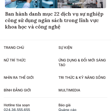
Ban hành danh mục 22 dịch vụ sự nghiệp
công sử dụng ngân sách trong lĩnh vực
khoa học và công nghệ
TRANG CHỦ
SỰ KIỆN
NỮ TRÍ THỨC
ỨNG DỤNG & ĐỔI MỚI SÁNG
TẠO
NHÌN RA THẾ GIỚI
TRI THỨC & KỸ NĂNG SỐNG
BÌNH ĐẲNG GIỚI
MULTIMEDIA
Hotline tòa soạn
Báo giá
024.36.555.655
Quảng cáo