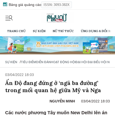
Bảng giá quảng cáo
ISSN: 3093-382X
TRANG CHỦ
SỰ KIỆN
NỮ TRÍ THỨC
ỨNG DỤNG & ĐỔI MỚI
/
SỰ KIỆN
TIÊU ĐIỂM
DIỄN ĐÀN
HOẠT ĐỘNG HỘI
ĐẠI HỘI ĐẠI BIỂU HỘI NỮ 
03/04/2022 18:03
Ấn Độ đang đứng ở ‘ngã ba đường’
trong mối quan hệ giữa Mỹ và Nga
NGUYỄN MINH
03/04/2022 18:03
Các nước phương Tây muốn New Delhi lên án