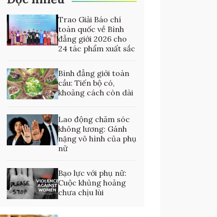
Trao Giải Báo chí
toàn quốc về Bình
đẳng giới 2026 cho
24 tác phẩm xuất sắc
Bình đẳng giới toàn
cầu: Tiến bộ có,
khoảng cách còn dài
Lao động chăm sóc
không lương: Gánh
nặng vô hình của phụ
nữ
Bạo lực với phụ nữ:
Cuộc khủng hoảng
chưa chịu lùi