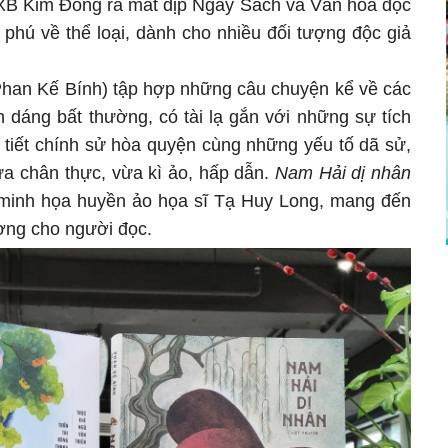
 Kim Đồng ra mắt dịp Ngày Sách và Văn hóa đọc
phú về thể loại, dành cho nhiều đối tượng độc giả
Phan Kế Bính) tập hợp những câu chuyện kể về các
 dáng bất thường, có tài lạ gắn với những sự tích
i tiết chính sử hòa quyện cùng những yếu tố dã sử,
a chân thực, vừa kì ảo, hấp dẫn.
Nam Hải dị nhân
 minh họa huyền ảo họa sĩ Tạ Huy Long, mang đến
ượng cho người đọc.