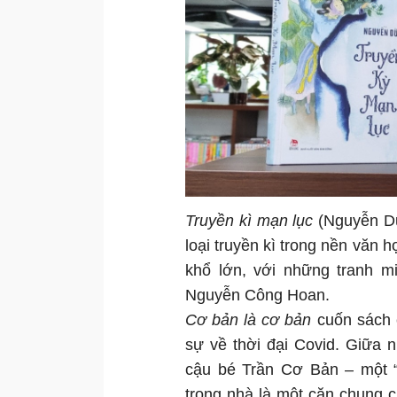
Truyền kì mạn lục
(Nguyễn Dữ
loại truyền kì trong nền văn h
khổ lớn, với những tranh m
Nguyễn Công Hoan.
Cơ bản là cơ bản
cuốn sách c
sự về thời đại Covid. Giữa 
cậu bé Trần Cơ Bản – một “
trong nhà là một căn chung c