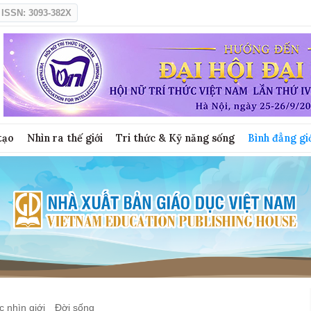
ISSN: 3093-382X
tạo
Nhìn ra thế giới
Tri thức & Kỹ năng sống
Bình đẳng gi
 nhìn giới
Đời sống