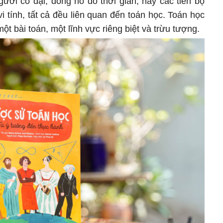
ười cổ đại, đồng hồ đo thời gian, hay các tiến bộ
 tính, tất cả đều liên quan đến toán học. Toán học
ột bài toán, một lĩnh vực riêng biệt và trừu tượng.