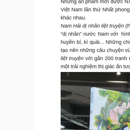
Những ấn phẩm mới được NXB
Việt Nam lần thứ Nhất phong 
khác nhau.
Nam Hải dị nhân liệt truyện
(
“dị nhân” nước Nam với hình
huyền bí, kì quái... Những ch
tạo nên những câu chuyện vừ
liệt truyện
với gần 200 tranh
một trải nghiệm thị giác ấn t