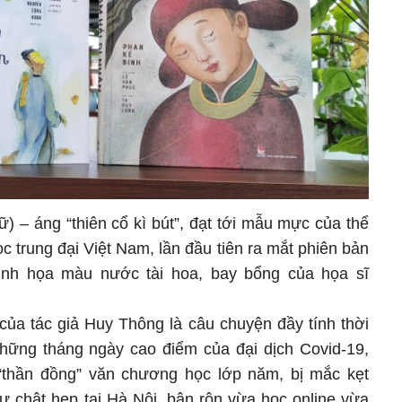
) – áng “thiên cổ kì bút”, đạt tới mẫu mực của thể
ọc trung đại Việt Nam, lần đầu tiên ra mắt phiên bản
inh họa màu nước tài hoa, bay bổng của họa sĩ
ủa tác giả Huy Thông là câu chuyện đầy tính thời
những tháng ngày cao điểm của đại dịch Covid-19,
thần đồng” văn chương học lớp năm, bị mắc kẹt
ư chật hẹp tại Hà Nội, bận rộn vừa học online vừa