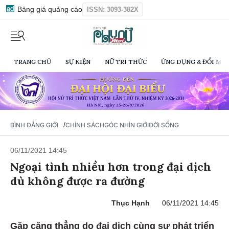
Bảng giá quảng cáo
ISSN: 3093-382X
TRANG CHỦ
SỰ KIỆN
NỮ TRÍ THỨC
ỨNG DỤNG & ĐỔI MỚI
/
BÌNH ĐẲNG GIỚI
CHÍNH SÁCH
GÓC NHÌN GIỚI
ĐỜI SỐNG
06/11/2021 14:45
Ngoại tình nhiều hơn trong đại dịch
dù không được ra đường
Thục Hạnh
06/11/2021 14:45
Gặp căng thẳng do đại dịch cùng sự phát triển