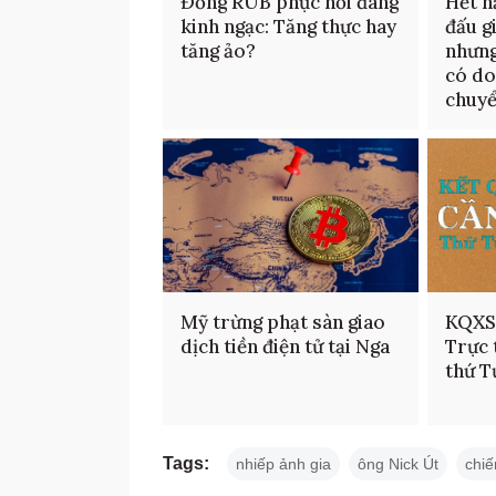
Đồng RUB phục hồi đáng
Hết h
kinh ngạc: Tăng thực hay
đấu g
tăng ảo?
nhưng
có do
chuy
Mỹ trừng phạt sàn giao
KQXS
dịch tiền điện tử tại Nga
Trực 
thứ T
Tags:
nhiếp ảnh gia
ông Nick Út
chiế