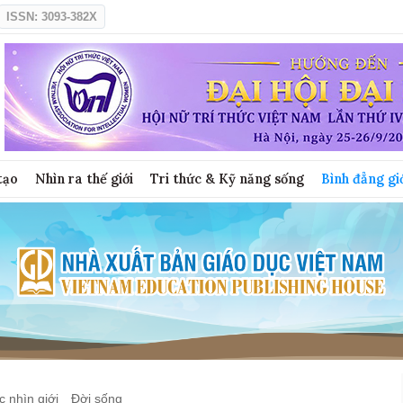
ISSN: 3093-382X
tạo
Nhìn ra thế giới
Tri thức & Kỹ năng sống
Bình đẳng gi
 nhìn giới
Đời sống