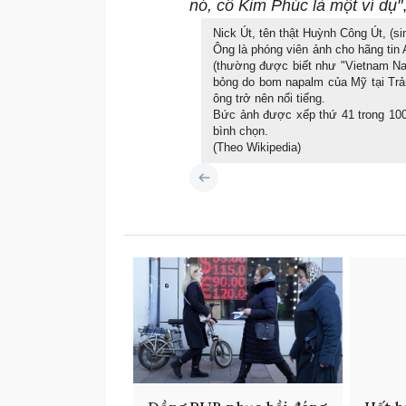
nó, cô Kim Phúc là một ví dụ"
Nick Út, tên thật Huỳnh Công Út, (s
Ông là phóng viên ảnh cho hãng ti
(thường được biết như "Vietnam Nap
bỏng do bom napalm của Mỹ tại Trản
ông trở nên nổi tiếng.
Bức ảnh được xếp thứ 41 trong 100
bình chọn.
(Theo Wikipedia)