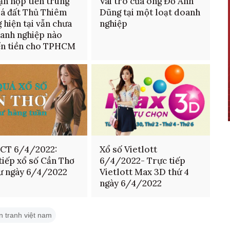
ạn nộp tiền trúng
Vai trò của ông Đỗ Anh
iá đất Thủ Thiêm
Dũng tại một loạt doanh
 hiện tại vẫn chưa
nghiệp
anh nghiệp nào
ển tiền cho TPHCM
CT 6/4/2022:
Xổ số Vietlott
tiếp xổ số Cần Thơ
6/4/2022- Trực tiếp
ư ngày 6/4/2022
Vietlott Max 3D thứ 4
ngày 6/4/2022
n tranh việt nam