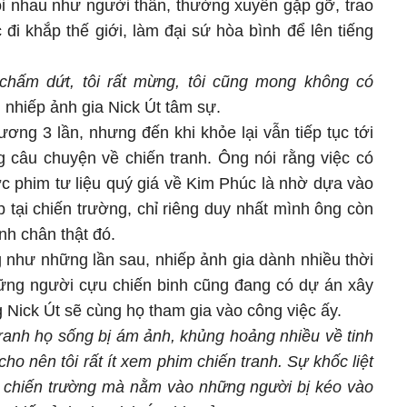
oi nhau như người thân, thường xuyên gặp gỡ, trao
đi khắp thế giới, làm đại sứ hòa bình để lên tiếng
 chấm dứt, tôi rất mừng, tôi cũng mong không có
,
nhiếp ảnh gia Nick Út tâm sự.
ương 3 lần, nhưng đến khi khỏe lại vẫn tiếp tục tới
g câu chuyện về chiến tranh. Ông nói rằng việc có
 phim tư liệu quý giá về Kim Phúc là nhờ dựa vào
 tại chiến trường, chỉ riêng duy nhất mình ông còn
ảnh chân thật đó.
 như những lần sau, nhiếp ảnh gia dành nhiều thời
những người cựu chiến binh cũng đang có dự án xây
 Nick Út sẽ cùng họ tham gia vào công việc ấy.
tranh họ sống bị ám ảnh, khủng hoảng nhiều về tinh
cho nên tôi rất ít xem phim chiến tranh. Sự khốc liệt
 chiến trường mà nằm vào những người bị kéo vào