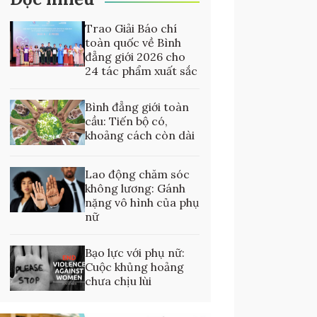
Trao Giải Báo chí
toàn quốc về Bình
đẳng giới 2026 cho
24 tác phẩm xuất sắc
Bình đẳng giới toàn
cầu: Tiến bộ có,
khoảng cách còn dài
Lao động chăm sóc
không lương: Gánh
nặng vô hình của phụ
nữ
Bạo lực với phụ nữ:
Cuộc khủng hoảng
chưa chịu lùi