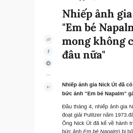
Nhiếp ảnh gia
"Em bé Napalm
mong không có
đâu nữa"
Nhiếp ảnh gia Nick Út đã c
bức ảnh "Em bé Napalm" gâ
Đầu tháng 4, nhiếp ảnh gia 
đoạt giải Pulitzer năm 1973.đ
Ông Nick Út đã kể về hành t
bức ảnh
Em bé Napalm
) bị b