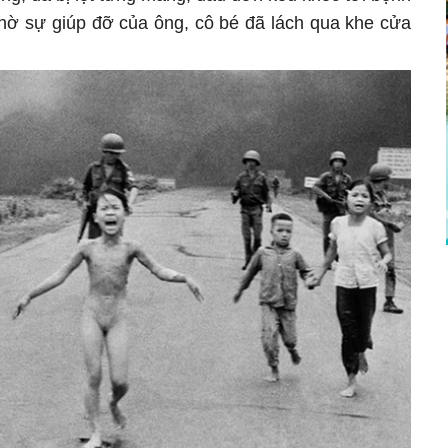
Nhờ sự giúp đỡ của ông, cô bé đã lách qua khe cửa