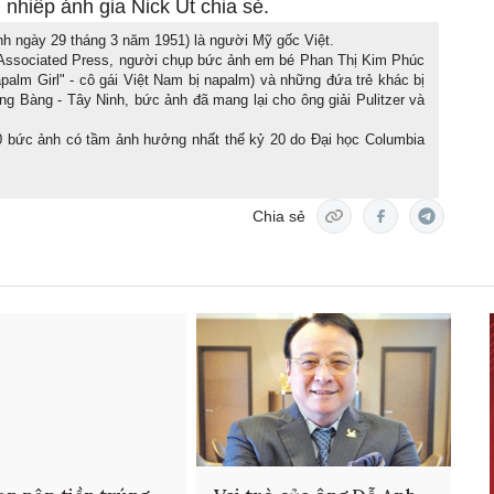
, nhiếp ảnh gia Nick Út chia sẻ.
inh ngày 29 tháng 3 năm 1951) là người Mỹ gốc Việt.
n Associated Press, người chụp bức ảnh em bé Phan Thị Kim Phúc
alm Girl" - cô gái Việt Nam bị napalm) và những đứa trẻ khác bị
g Bàng - Tây Ninh, bức ảnh đã mang lại cho ông giải Pulitzer và
 bức ảnh có tầm ảnh hưởng nhất thế kỷ 20 do Đại học Columbia
Chia sẻ