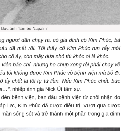
Bức ảnh "Em bé Napalm"
ng người dân chạy ra, có gia đình cô Kim Phúc, bà
áu đã mất rồi. Tôi thấy cô Kim Phúc run rẩy mới
ho cô ấy, còn mấy đứa nhỏ thì khóc ơi là khóc.
 viên báo chí, nhưng họ chụp xong rồi phải chạy về
nếu tôi không được Kim Phúc vô bệnh viện mà bỏ đi,
cô ấy chết là tôi tự tử liền. Nếu Kim Phúc chết, bức
ữa…"
, nhiếp ảnh gia Nick Út tâm sự.
c đến bệnh viện, ban đầu bệnh viện từ chối nhận do
 áp lực, Kim Phúc đã được điều trị. Vượt qua được
mắn sống sót và trở thành một phần trong gia đình