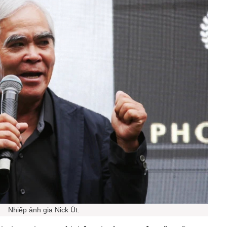
Nhiếp ảnh gia Nick Út.